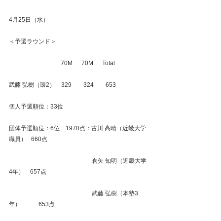
4月25日（水）
＜予選ラウンド＞
　　　　　　　　   70M　  70M　  Total
武藤 弘樹（環2）　329　　324　　653
個人予選順位：33位
団体予選順位：6位　1970点：古川 高晴（近畿大学
職員）   660点
　　　　　　　　　　　　　　倉矢 知明（近畿大学
4年）　657点
　　　　　　　　　　　　　　武藤 弘樹（本塾3
年）　　　653点