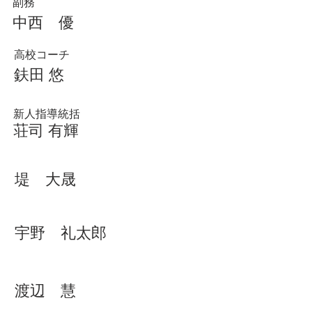
副務
中西 優
高校コーチ
鈇田 悠
​新人指導統括
荘司 有輝
​堤 大晟
宇野 礼太郎
渡辺 慧