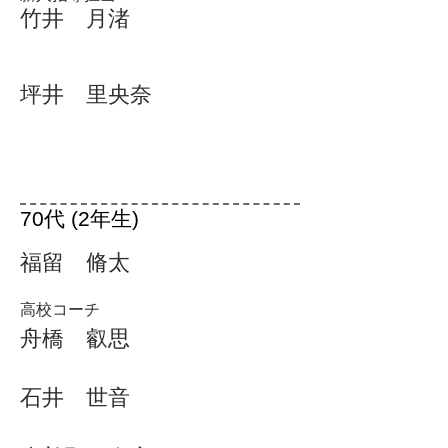
​竹井 月渚
坪井 里央奈
70代 (2年生)
福留 脩太
高校コーチ
舟橋 叡思
石井 世音