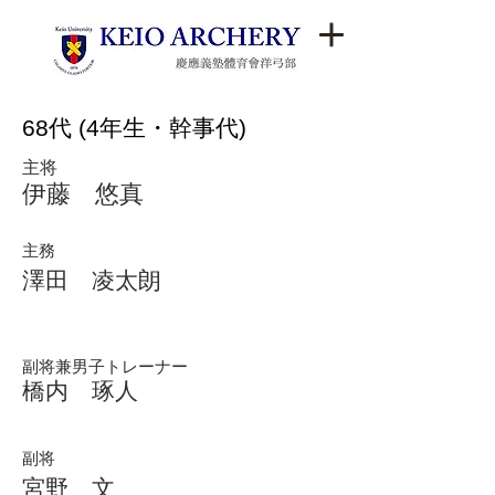
68代 (4年生・幹事代)
主将​
伊藤 悠真
主務
澤田 凌太朗
副将兼男子トレーナー
橋内 琢人
​副将
宮野 文