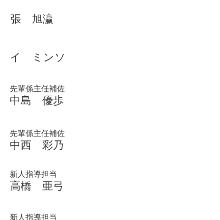
​張 旭瀛
イ ミンソ
​先輩係主任補佐
​中島 優歩
先輩係主任補佐
​中西 彩乃
新人指導担当
​高橋 亜弓
新人指導担当