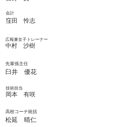
​会計
窪田 怜志
広報兼女子トレーナー
中村
沙樹
​先輩係主任
臼井 優花
技術担当
岡本 有咲
​高校コーチ統括
松延 晴仁