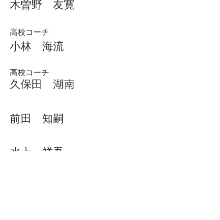
木曽野 友寛
高校コーチ
小林 海流
高校コーチ
​久保田 湖南
前田 知嗣
水上 祥吾
森本
​ 雅之
師岡 響渡