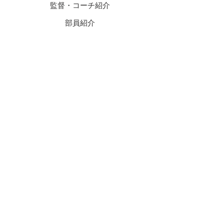
監督・コーチ紹介
​部員紹介
​GAME
試合結果
​News
予定・お知らせ
​For Freshman
新勧ページ
練習/試合風景
新勧イベント情報
​Q&A