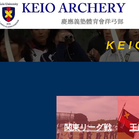
KEI
関東リーグ戦
​