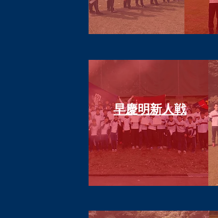
​早慶明新人戦