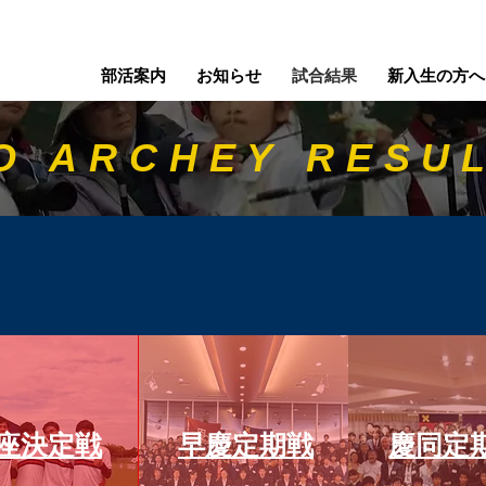
部活案内
お知らせ
試合結果
新入生の方へ
O ARCHEY RESU
王座決定戦
早慶定期戦
慶同定