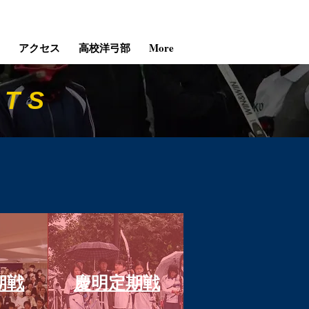
アクセス
高校洋弓部
More
LTS
期戦
慶明定期戦