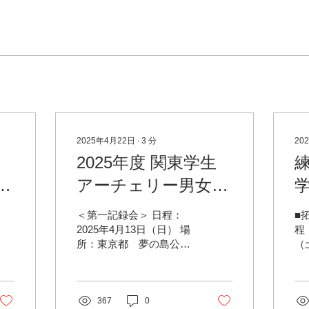
2025年4月22日
∙
3
分
20
2025年度 関東学生
ド
アーチェリー男女リ
ーグ戦結果
＜第一記録会＞ 日程：
■
2025年4月13日（日） 場
程
所：東京都 夢の島公園
（
アーチェリー場 天候：
王
(午前)雨･小風、(午後)雨･
チ
小風 【男子（午前）】
無
367
70M 70M Total...
0