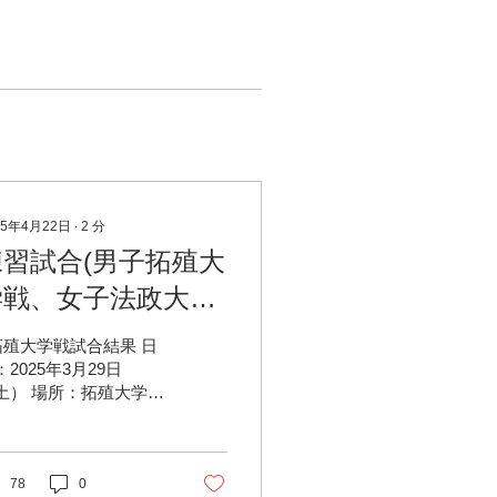
25年4月22日
∙
2
分
練習試合(男子拓殖大
学戦、女子法政大学
戦)試合結果
拓殖大学戦試合結果 日
：2025年3月29日
土） 場所：拓殖大学八
子国際キャンパスアー
ェリー場 天候： 雨・
風
78
0