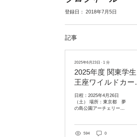
登録日： 2018年7月5日
記事
2025年6月23日
∙
1
分
2025年度 関東学生
王座ワイルドカー
決定戦結果
日程：2025年4月26日
（土） 場所：東京都 夢
の島公園アーチェリー場
天候： 曇・無風 ＜試合
結果(男子)＞ 本塾メンバ
ー：髙橋(商4)、杉山(文
4)、下島(理4) 【男子1/8
594
0