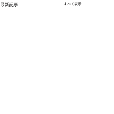
すべて表示
最新記事
第66回全日本ターゲット
第57回全日本社
アーチェリー選手権大会
ゲットアーチェ
結果
権大会
日時:2024年10月25日
日程：2024年6月
コメント