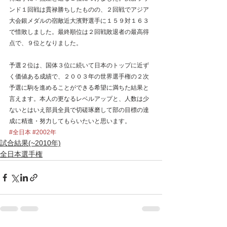
ンド１回戦は貫禄勝ちしたものの、２回戦でアジア
大会銀メダルの宿敵近大濱野選手に１５９対１６３
で惜敗しました。最終順位は２回戦敗退者の最高得
点で、９位となりました。
予選２位は、国体３位に続いて日本のトップに近ず
く価値ある成績で、２００３年の世界選手権の２次
予選に駒を進めることができる希望に満ちた結果と
言えます。本人の更なるレベルアップと、人数は少
ないとはいえ部員全員で切磋琢磨して部の目標の達
成に精進・努力してもらいたいと思います。
#全日本
#2002年
試合結果(~2010年)
全日本選手権