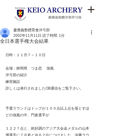
慶應義塾體育會洋弓部
2002年11月11日
読了時間: 1分
全日本選手権大会結果
日時：１１月７～１０日　
会場：静岡県　つま恋　 強風
洋弓部の紹介
練習施設
詳しくは発行されましたOB通信をご覧下さい。
予選ラウンドはトップが１００点以上点を落とすほ
どの強風の中、門倉選手が
１２２７点と、絶好調のアジア大会金メダルの山本
博選手に７点差と迫る２位につけました。決勝ラウ