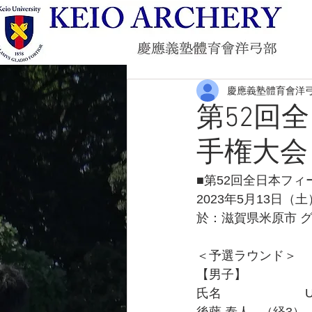
慶應義塾體育會洋
第52回
手権大会
■第52回全日本フ
2023年5月13日（土
於：滋賀県米原市 
＜予選ラウンド＞
【男子】
氏名　　　　　      Unm