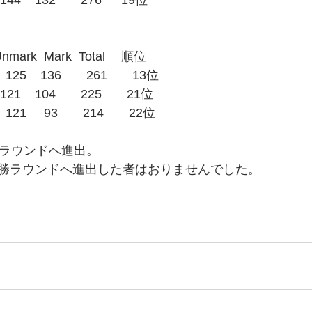
44    132　　276　  19位
mark  Mark  Total　 順位
125    136　　261　　13位
121    104　　225　　21位
21     93　　214　　22位
勝ラウンドへ進出。
勝ラウンドへ進出した者はおりませんでした。