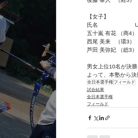
後藤 泰人   （経3）  1
【女子】
氏名　　　　　      Un
五十嵐 有花 （商4）  
西尾 美来   （環3）  
芦田 美弥妃 （総3）  1
男女上位10名が決
よって、本塾から決
全日本選手権
フィールド
試合結果
全日本選手権
フィールド