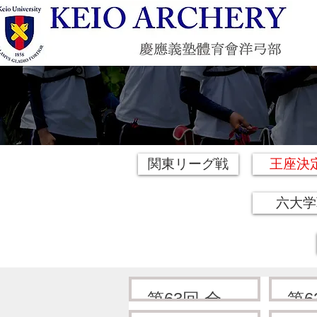
関東リーグ戦
王座決
六大学
第63回 全日
第6