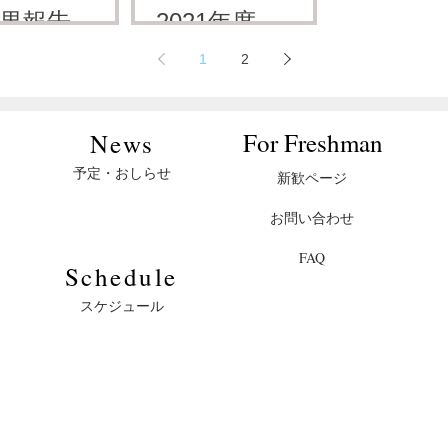
生アーチ
本学生アーチ
年度 王
果報告】
2021年度 王
試合結果
試合結果
試合結果
ー男子王
ェリー男子王
定戦 決
22年度 王
座決定戦 決
慶應義塾體育會洋弓部
慶應義塾體育會洋弓部
1
2
定戦結果
座決定戦
ウン
試合結果
News
24年10月21日
2023年7月8日
2023年6月1
決定戦 決
勝ラウンド
2023年6
慶應義塾體育會洋弓部
慶應義塾體育會洋弓部
ラウンド
22年6月19日
2021年6月20日
日
​For Freshman
​News
予定・おしらせ
新歓ページ
お問い合わせ
FAQ
​Schedule
スケジュール
© 2024 Keio Archery. All Rights Reserved.