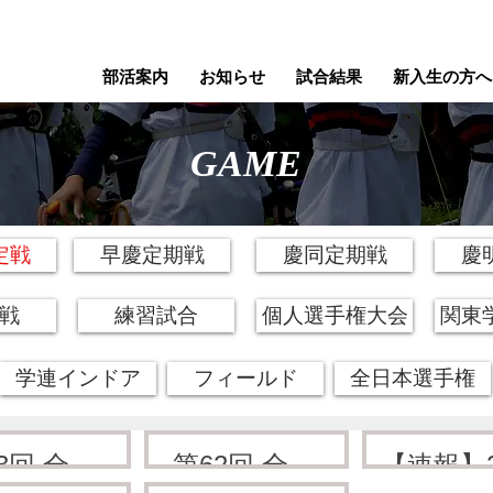
部活案内
お知らせ
試合結果
新入生の方へ
GAME
定戦
早慶定期戦
慶同定期戦
慶
戦
練習試合
個人選手権大会
関東
学連インドア
フィールド
全日本選手権
3回 全日
第62回 全日
【速報】2