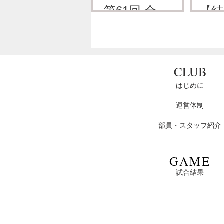
本学生アーチ
本学
第61回 全日
【結
試合結果
ェリー女子王
ェリ
本学生アーチ
20
慶應義塾體育會洋弓部
座決定戦結果
座決
試合結果
2024年10月21日
20
ェリー男子王
座
慶應義塾體育會洋弓部
座決定戦結果
勝
2022年6月26日
20
​CLUB
はじめに
運営体制
部員・スタッフ紹介
​GAME
試合結果