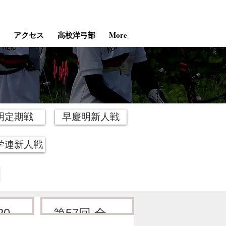
アクセス
高校洋弓部
More
明定期戦
早慶明新人戦
学連新人戦
023
第57回 全日