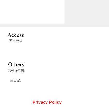
座決
本学生アーチ
試合結果
勝ラ
ェリー女子王
慶應義塾體育會洋弓部
慶應義塾體育會洋弓部
ド
座決定戦結果
8日
2022年6月26日
月18
​Access
アクセス
Others
高校洋弓部
三田AC
Privacy Policy