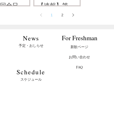
ゲットア
社会人ターゲ
本フィー
4回全日本
【速報】第51
試合結果
三田会
試合結果
ェリー選
ットアーチ
アーチェ
ゲットア
回全日本フィ
慶應義塾體育會洋弓部
慶應義塾體育會洋弓部
1
2
大会結果
ェリー選手権
選手権大
試合結果
試合結果
25年4月22日
2024年10月28日
2024年10月
ェリー選
ールドアーチ
大会
果
慶應義塾體育會洋弓部
慶應義塾體育會洋弓部
大会結果
ェリー選手権
22年11月2日
2022年5月15日
大会
​For Freshman
​News
予定・おしらせ
新歓ページ
お問い合わせ
FAQ
​Schedule
スケジュール
© 2024 Keio Archery. All Rights Reserved.