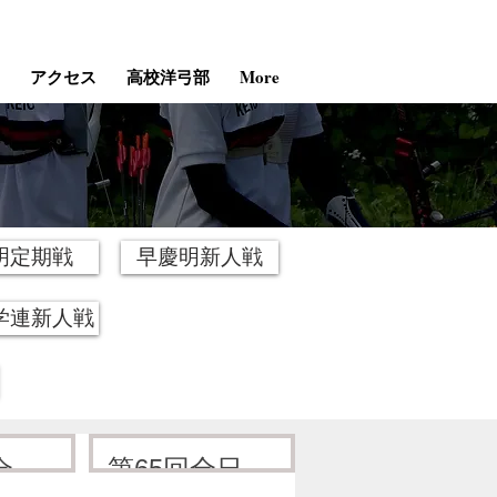
アクセス
高校洋弓部
More
明定期戦
早慶明新人戦
学連新人戦
全日
第65回全日本