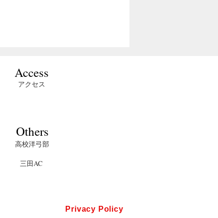
ルド
ターゲット
試合結果
リー
アーチェリー
慶應義塾體育會洋弓部
慶應義塾體育會洋弓部
会結
選手権大会
21日
2023年11月17日
​Access
アクセス
Others
高校洋弓部
三田AC
Privacy Policy