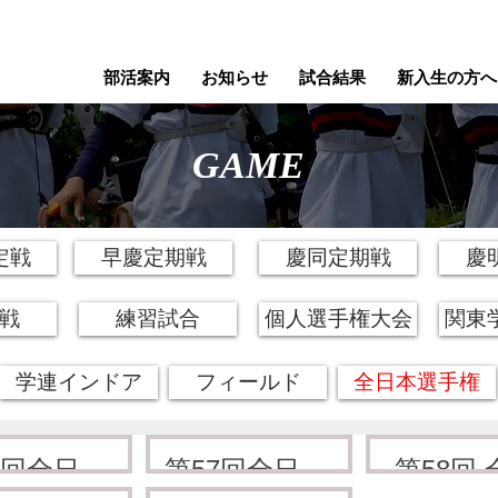
部活案内
お知らせ
試合結果
新入生の方へ
GAME
定戦
早慶定期戦
慶同定期戦
慶
戦
練習試合
個人選手権大会
関東
学連インドア
フィールド
全日本選手権
6回全日本
第57回全日本
第58回 