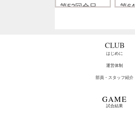
室内アーチェ
ター
第52回全日本
第6
試合結果
リー選手権大
ーチ
フィールド
ター
慶應義塾體育會洋弓部
会試合結果
手権
試合結果
2025年4月22日
20
アーチェリー
ーチ
慶應義塾體育會洋弓部
選手権大会
手権
2023年5月19日
20
​CLUB
はじめに
運営体制
部員・スタッフ紹介
​GAME
試合結果