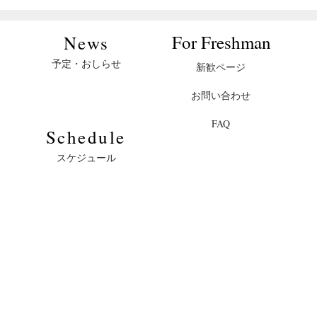
リーイン
チェリーイ
連インドア
試合結果
個人選手
ンドア個人選
​For Freshman
​News
慶應義塾體育會洋弓部
慶應義塾體育會洋弓部
権大会
手権大会結果
024年1月1日
2022年12月19日
予定・おしらせ
新歓ページ
お問い合わせ
FAQ
​Schedule
スケジュール
© 2024 Keio Archery. All Rights Reserved.