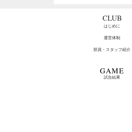
チェリーイ
チェ
試合結果
学
ンドア個人選
ドア
​CLUB
慶應義塾體育會洋弓部
手権大会試合
2025年4月22日
2
はじめに
結果
運営体制
部員・スタッフ紹介
​GAME
試合結果