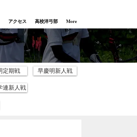
アクセス
高校洋弓部
More
明定期戦
早慶明新人戦
学連新人戦