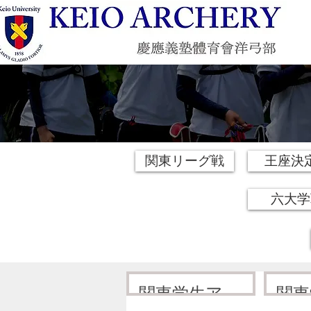
関東リーグ戦
王座決
六大学
関東学生アー
関東