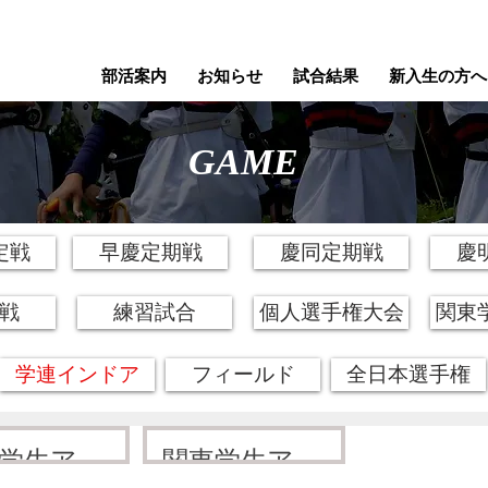
部活案内
お知らせ
試合結果
新入生の方へ
GAME
定戦
早慶定期戦
慶同定期戦
慶
戦
練習試合
個人選手権大会
関東
学連インドア
フィールド
全日本選手権
学生アー
関東学生アー