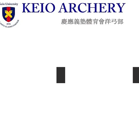
洋弓研究班発足当時
１
９
５
９
年
弓
術
部
に
洋
弓
研