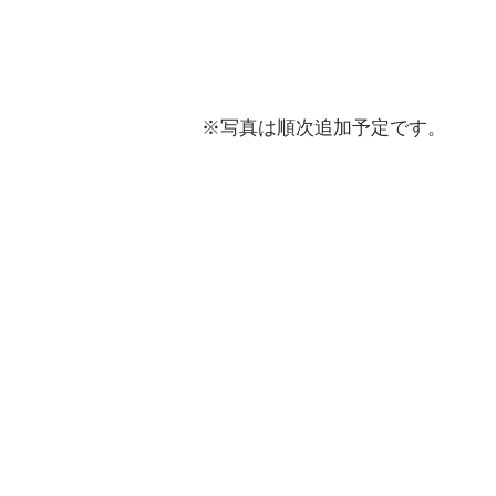
究
班
が
創
設
さ
れ
​※
写真は順次追加予定です。
た
頃
の
も
の