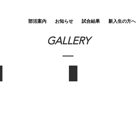
部活案内
お知らせ
試合結果
新入生の方へ
GALLERY
ヤマハ銀座店屋上での練習
射場開きの様子
Ｓ
１
３
９
４
６
洋
７
弓
年
班
６
発
月
足
１
当
１
時
日、
の
現
ヤ
在