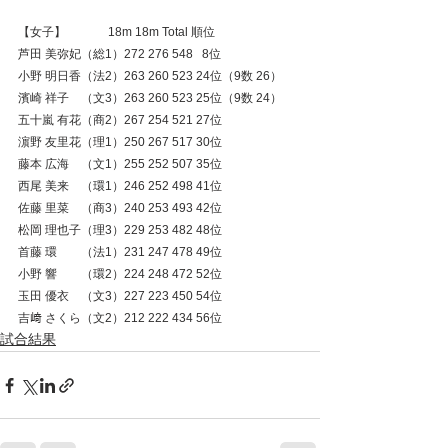
【女子】　          18m 18m Total 順位
芦田 美弥妃（総1）272 276 548   8位
小野 明日香（法2）263 260 523 24位（9数 26）
濱崎 祥子　（文3）263 260 523 25位（9数 24）
五十嵐 有花（商2）267 254 521 27位
濵野 友里花（理1）250 267 517 30位
藤本 広海　（文1）255 252 507 35位
西尾 美来　（環1）246 252 498 41位
佐藤 里菜　（商3）240 253 493 42位
松岡 理也子（理3）229 253 482 48位
首藤 環　　（法1）231 247 478 49位
小野 響　　（環2）224 248 472 52位
玉田 優衣　（文3）227 223 450 54位
吉﨑 さくら（文2）212 222 434 56位
試合結果