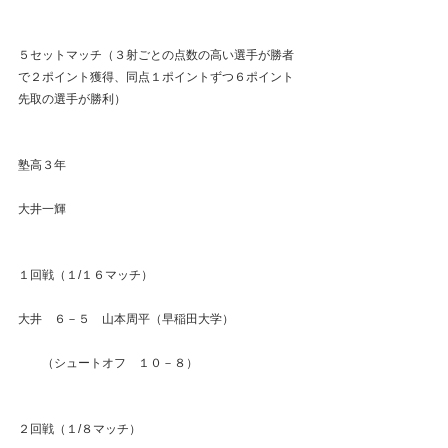
５セットマッチ（３射ごとの点数の高い選手が勝者
で２ポイント獲得、同点１ポイントずつ６ポイント
先取の選手が勝利）
塾高３年
大井一輝　　　　
１回戦（１/１６マッチ）
大井　６－５　山本周平（早稲田大学）
　　（シュートオフ　１０－８）
２回戦（１/８マッチ）