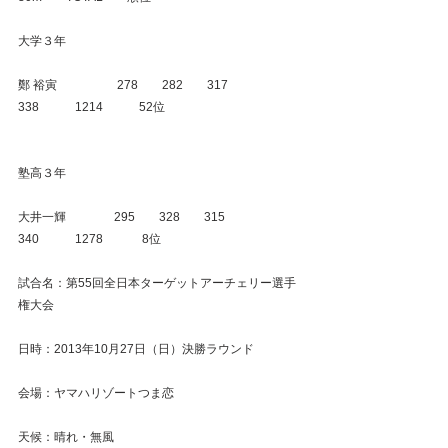
大学３年
鄭 裕寅　　　　　278　　282　　317　　
338　　　1214　　　52位
塾高３年
大井一輝　　　　295　　328　　315　　
340　　　1278　　　 8位
試合名：第55回全日本ターゲットアーチェリー選手
権大会
日時：2013年10月27日（日）決勝ラウンド
会場：ヤマハリゾートつま恋
天候：晴れ・無風