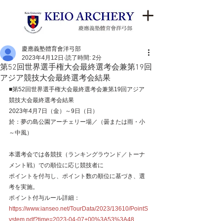
慶應義塾體育會洋弓部
2023年4月12日
読了時間: 2分
第52回世界選手権大会最終選考会兼第19回
アジア競技大会最終選考会結果
■第52回世界選手権大会最終選考会兼第19回アジア
競技大会最終選考会結果
2023年4月7日（金）～9日（日）
於：夢の島公園アーチェリー場／（曇または雨・小
～中風）
本選考会では各競技（ランキングラウンド／トーナ
メント戦）での順位に応じ競技者に
ポイントを付与し、ポイント数の順位に基づき、選
考を実施。
ポイント付与ルール詳細：
https://www.ianseo.net/TourData/2023/13610/PointS
ystem.pdf?time=2023-04-07+00%3A53%3A48