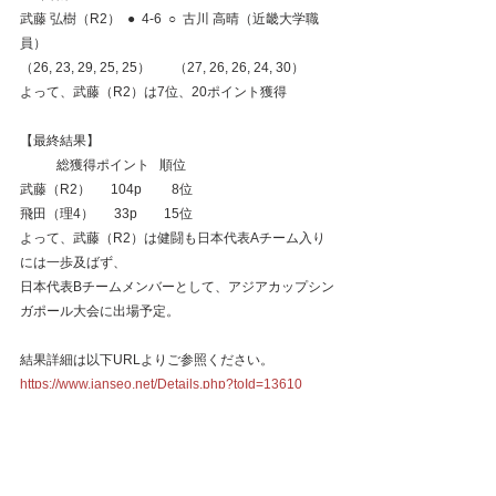
武藤 弘樹（R2）  ●  4-6  ○  古川 高晴（近畿大学職
員）
（26, 23, 29, 25, 25）       （27, 26, 26, 24, 30）
よって、武藤（R2）は7位、20ポイント獲得
【最終結果】
           総獲得ポイント   順位
武藤（R2）      104p         8位
飛田（理4）      33p        15位
よって、武藤（R2）は健闘も日本代表Aチーム入り
には一歩及ばず、
⽇本代表Bチームメンバーとして、アジアカップシン
ガポール大会に出場予定。
結果詳細は以下URLよりご参照ください。
https://www.ianseo.net/Details.php?toId=13610
News
試合結果