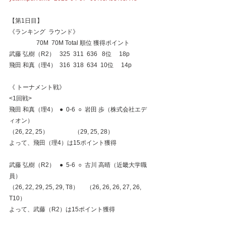
【第1日目】
《ランキング  ラウンド》
                  70M  70M Total 順位 獲得ポイント
武藤 弘樹（R2）   325  311  636   8位     18p
飛田 和真（理4）  316  318  634  10位     14p
《 トーナメント戦》
<1回戦>
飛田 和真（理4）  ●  0-6  ○  岩田 歩（株式会社エデ
ィオン）
（26, 22, 25）                 （29, 25, 28）
よって、飛田（理4）は15ポイント獲得
武藤 弘樹（R2）   ●  5-6  ○  古川 高晴（近畿大学職
員）
（26, 22, 29, 25, 29, T8）     （26, 26, 26, 27, 26, 
T10）
よって、武藤（R2）は15ポイント獲得