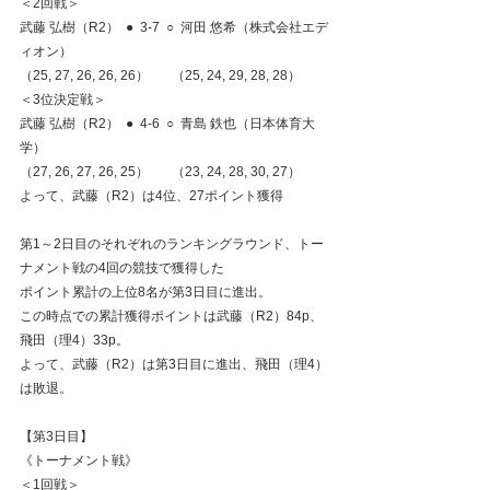
＜2回戦＞
武藤 弘樹（R2）  ●  3-7  ○  河田 悠希（株式会社エデ
ィオン）
（25, 27, 26, 26, 26）       （25, 24, 29, 28, 28）
＜3位決定戦＞
武藤 弘樹（R2）  ●  4-6  ○  青島 鉄也（日本体育大
学）
（27, 26, 27, 26, 25）       （23, 24, 28, 30, 27）
よって、武藤（R2）は4位、27ポイント獲得
第1～2日目のそれぞれのランキングラウンド、トー
ナメント戦の4回の競技で獲得した
ポイント累計の上位8名が第3日目に進出。
この時点での累計獲得ポイントは武藤（R2）84p、
飛田（理4）33p。
よって、武藤（R2）は第3日目に進出、飛田（理4）
は敗退。
【第3日目】
《トーナメント戦》
＜1回戦＞