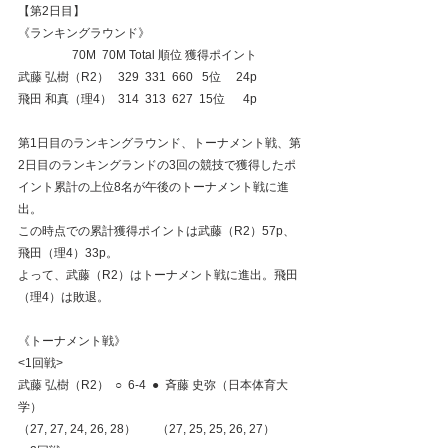
【第2日目】
《ランキングラウンド》
                  70M  70M Total 順位 獲得ポイント
武藤 弘樹（R2）   329  331  660   5位     24p
飛田 和真（理4）  314  313  627  15位      4p
第1日目のランキングラウンド、トーナメント戦、第
2日目のランキングランドの3回の競技で獲得したポ
イント累計の上位8名が午後のトーナメント戦に進
出。
この時点での累計獲得ポイントは武藤（R2）57p、
飛田（理4）33p。
よって、武藤（R2）はトーナメント戦に進出。飛田
（理4）は敗退。
《トーナメント戦》
<1回戦>
武藤 弘樹（R2）  ○  6-4  ●  斉藤 史弥（日本体育大
学）
（27, 27, 24, 26, 28）       （27, 25, 25, 26, 27）