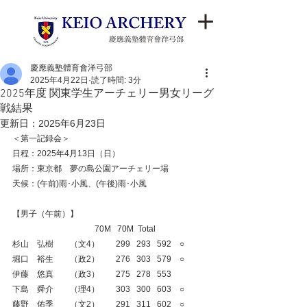
慶應義塾體育會洋弓部
2025年4月22日
読了時間: 3分
2025年度 関東学生アーチェリー男女リーグ
戦結果
更新日：
2025年6月23日
＜第一記録会＞
日程：2025年4月13日（日）
場所：東京都　夢の島公園アーチェリー場
天候：(午前)雨･小風、(午後)雨･小風
【男子（午前）】
                                        70M   70M  Total
杉山　弘樹　　（文4）　　299   293   592　○
堀口　裕生　　（政2）　　276   303   579　○
伊藤　悠真　　（政3）　　275   278   553
下島　舜介　　（理4）　　303   300   603　○
藤野　佑季　　（文2）　　291   311   602　○