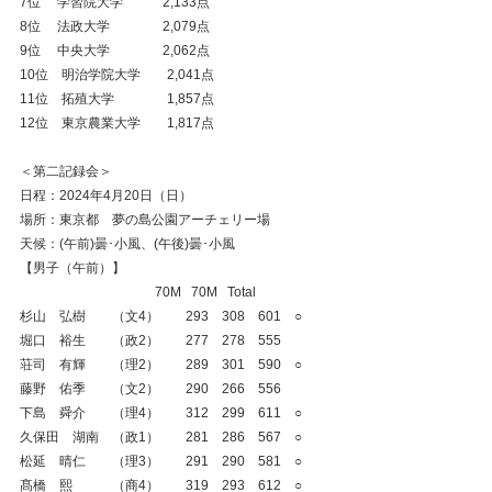
7位　 学習院大学　　　2,133点
8位　 法政大学　　　　2,079点
9位　 中央大学　　　　2,062点
10位　明治学院大学　　2,041点
11位　拓殖大学　　　　1,857点
12位　東京農業大学　　1,817点
＜第二記録会＞
日程：2024年4月20日（日）
場所：東京都　夢の島公園アーチェリー場
天候：(午前)曇･小風、(午後)曇･小風
【男子（午前）】
                                    　 70M   70M   Total
杉山　弘樹　　（文4）　　293　308　601　○
堀口　裕生　　（政2）　　277　278　555
荘司　有輝　　（理2）　　289　301　590　○
藤野　佑季　　（文2）　　290　266    556
下島　舜介　　（理4）　　312　299　611　○
久保田　湖南　（政1）　　281　286　567　○
松延　晴仁　　（理3）　　291　290　581　○
髙橋　熙　　　（商4）　　319　293　612　○