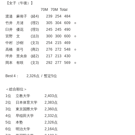
【女子（午後）】
                                       70M   70M  Total
渡邉　麻侑子　(経4)　　239   254   484
竹井　月渚　　(理2)　　305   304   609　○
臼井　優花　　(理3)　　245   245   490
宮野　文　　　(法3)　　300   300   600　○
中村　沙樹　　(文3)　　254   215   469
高橋　亜弓　　(商2)　　276   272   548　○
坪井　里央奈　(経2)　　217   213   430
岡本　有咲　　(文3)　　292   277   569　○
Best 4：　　2,326点  /  暫定5位
＜総合順位＞
1位　 立教大学　　　　2,403点
2位　 日本体育大学　　2,383点
3位　 東京国際大学　　2,360点
4位　 早稲田大学　　　2,332点
5位　 本塾　　　　　　2,326点
6位　 明治大学　　　　2,164点