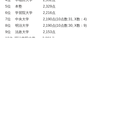
4位　 早稲田大学　　　2,332点
5位　 本塾　　　　　　2,329点
6位　 学習院大学　　　2,216点
7位　 中央大学　　　　2,190点(10点数:31, X数：4)
8位　 明治大学　　　　2,190点(10点数:30, X数：9)
9位　 法政大学　　　　2,153点
10位  明治学院大学　　2,091点
11位  東京農大大学　　1,972点
12位  拓殖大学　　　　1,920点
本塾女子の最終順位は5位。よってワイルドカード決
定戦出場。
結果詳細は以下URLよりご参照ください。
第一記録会
https://ianseo.net/Details.php?toId=22222
第二記録会
https://www.ianseo.net/Details.php?toId=17549
関東リーグ戦
試合結果
関東リーグ戦