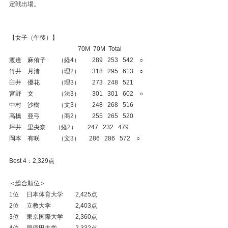
定戦出場。
【女子（午後）】
                                             70M  70M  Total
渡邉　麻侑子　　（経4）　　289   253   542　○
竹井　月渚　　　（理2）　　318   295   613　○
臼井　優花　　　（理3）　　273   248   521
宮野　文　　　　（法3）　　301   301   602　○
中村　沙樹　　　（文3）　　248   268   516
高橋　亜弓　　　（商2）　　255   265   520
坪井　里央奈      （経2）　   247   232   479
岡本　有咲　　　（文3）      286   286   572　○
Best 4：2,329点
＜総合順位＞
1位　 日本体育大学　　2,425点
2位　 立教大学　　　　2,403点
3位　 東京国際大学　　2,360点