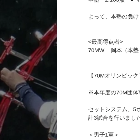
よって、本塾の負け
<最高得点者>
70MW    岡本（本塾
【70Mオリンピッ
※本年度の70M団
セットシステム、5
計3試合を行いまし
＜男子1軍＞