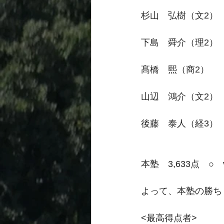
杉山　弘樹（文2）       
下島　舜介（理2）       
髙橋　熙（商2）         
山辺　鴻介（文2）       
後藤　泰人（経3）       314
本塾　3,633点　○　
よって、本塾の勝ち
<最高得点者>