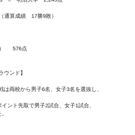
（通算成績　17勝9敗）
）  　576点
クラウンド】
体戦は両校から男子6名、女子3名を選抜し、
ポイント先取で男子2試合、女子1試合、
た。