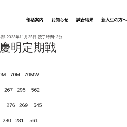
部活案内
お知らせ
試合結果
新入生の方へ
弓部
2023年11月25日
読了時間: 2分
度慶明定期戦
 70M   70M   70MW
267   295    562
276   269    545
280   281    561