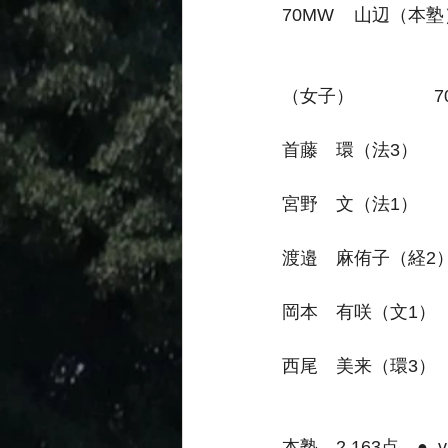
70MW    山辺（本塾
（女子）               
首藤　環（法3）         
宮野　文（法1）         
渡邉　麻侑子（経2）     
岡本　有咲（文1）       
西尾　美来（環3）       
本塾　2,163点　● 