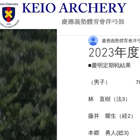
慶應義塾體育會洋
2023年
■慶明定期戦結果
（男子）               
林　直樹（法3）         
藤井　耀生（経2）       
本郷　勇人(総3)         