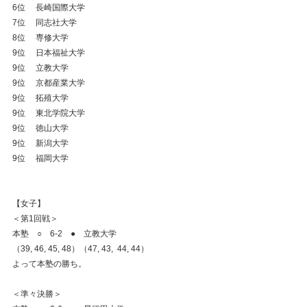
6位　 長崎国際大学
7位　 同志社大学
8位　 専修大学
9位　 日本福祉大学
9位　 立教大学
9位　 京都産業大学
9位　 拓殖大学
9位　 東北学院大学
9位　 徳山大学
9位　 新潟大学
9位　 福岡大学
【女子】
＜第1回戦＞
本塾　○　6-2　●　立教大学
（39, 46, 45, 48）（47, 43,  44, 44）
よって本塾の勝ち。
＜準々決勝＞