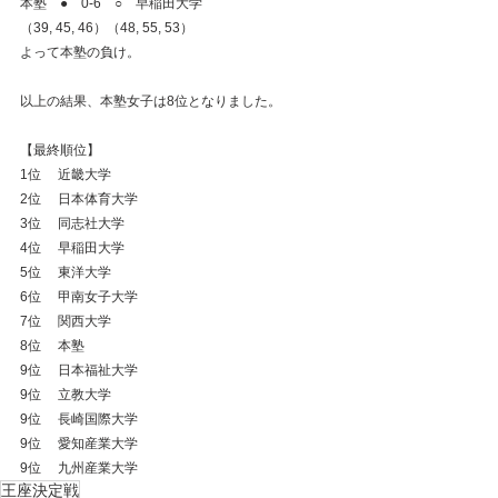
本塾　●　0-6　○　早稲田大学
（39, 45, 46）（48, 55, 53）
よって本塾の負け。
以上の結果、本塾女子は8位となりました。
【最終順位】
1位　 近畿大学
2位　 日本体育大学
3位　 同志社大学
4位　 早稲田大学
5位　 東洋大学
6位　 甲南女子大学
7位　 関西大学
8位　 本塾
9位　 日本福祉大学
9位　 立教大学
9位　 長崎国際大学
9位　 愛知産業大学
9位　 九州産業大学
王座決定戦