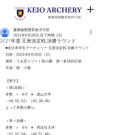
慶應義塾體育會洋弓部
2021年6月20日
読了時間: 2分
2021年度 王座決定戦 決勝ラウンド
■全日本学生アーチェリー 王座決定戦 決勝ラウンド
日程：2021年6月20日（日）
場所：つま恋リゾート彩の郷　第一多目的広場
天候：晴・小風
【男子】
＜第1回戦＞
本塾　○　6-0　●　徳山大学
（49, 55, 52）（45, 38, 48）
よって本塾の勝ち。
＜準々決勝＞
本塾　○　6-0　●　同志社大学
（51, 52, 54）（48, 51, 48）