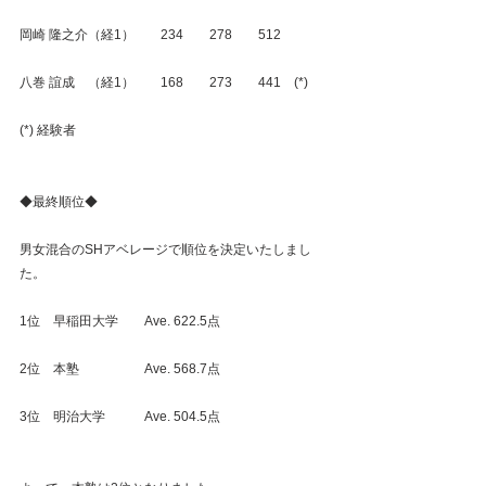
岡崎 隆之介（経1）　　234　　278　　512
八巻 誼成　（経1）　　168　　273　　441　(*)
(*) 経験者
◆最終順位◆
男女混合のSHアベレージで順位を決定いたしまし
た。
1位　早稲田大学　　Ave. 622.5点
2位　本塾　　　　　Ave. 568.7点
3位　明治大学　　　Ave. 504.5点