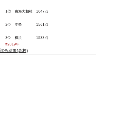
1位　東海大相模　1647点
2位　本塾　　　　1561点
3位　横浜　　　　1533点
#2019年
試合結果(高校)
すべて表示
最新記事