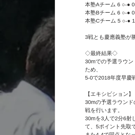
本塾Aチーム 6 ○-●
本塾Bチーム 6 ○-●
本塾Cチーム 5 ○-
3戦とも慶應義塾が
◇最終結果◇
30mでの予選ラウ
ため、
5-0で2018年度
【エキシビション】
30mの予選ラウンド
戦を行います。
30mを3人で2分6
て、5ポイント先取
また4-4で同点と