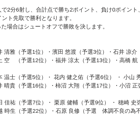
人で2分6射し、合計点で勝ち2ポイント、負け0ポイント
イント先取で勝利となります。
なった場合はシュートオフで勝敗を決します。
 清雅（予選1位）・濱田 悠渡（予選3位）・石井 凉介
 空　（予選12位）・福井 涼太（予選13位）・高橋 航
 温士（予選5位）・ 花内 健之佑（予選6位） ・ 小山 
 晴貴（予選16位）・柿沼 大翔（予選17位）・小沼 正
 佳祐（予選7位）・ 栗原 健輔（予選9位） ・ 穂崎 史
越 時生（予選22位）・石原 良修（予選　体調不良の為
）