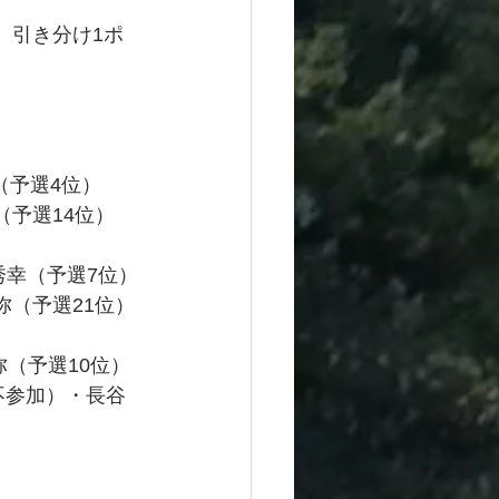
、引き分け1ポ
（予選4位）
（予選14位）
秀幸（予選7位）
弥（予選21位）
弥（予選10位）
不参加）・長谷