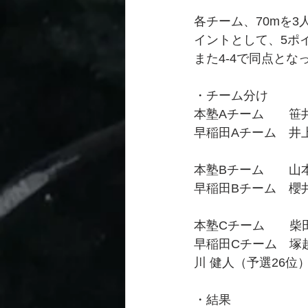
各チーム、70mを3
イントとして、5ポ
また4-4で同点と
・チーム分け
本塾Aチーム　　笹井
早稲田Aチーム　井上
本塾Bチーム　　山本
早稲田Bチーム　櫻井
本塾Cチーム　　柴田
早稲田Cチーム　塚
川 健人（予選26位
・結果