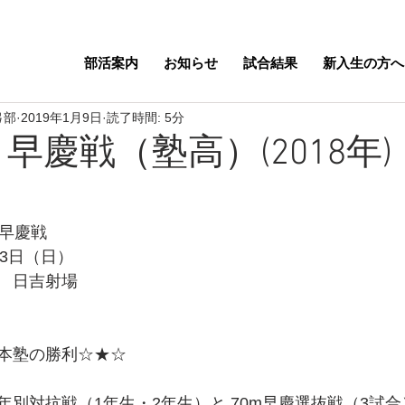
部活案内
お知らせ
試合結果
新入生の方へ
弓部
2019年1月9日
読了時間: 5分
度 早慶戦（塾高）(2018年)
 早慶戦
23日（日）
　日吉射場
本塾の勝利☆★☆
別対抗戦（1年生・2年生）と 70m早慶選抜戦（3試