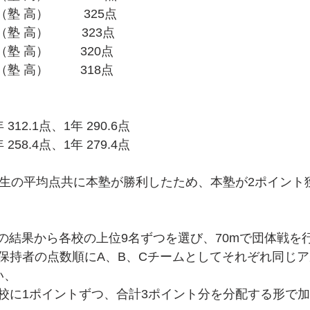
塾 高）　　   325点
高）　      323点
塾 高）　　  320点
塾 高）　　  318点
12.1点、1年 290.6点
58.4点、1年 279.4点
年生の平均点共に本塾が勝利したため、本塾が2ポイント
ドの結果から各校の上位9名ずつを選び、70mで団体戦を
保持者の点数順にA、B、Cチームとしてそれぞれ同じ
い、
校に1ポイントずつ、合計3ポイント分を分配する形で