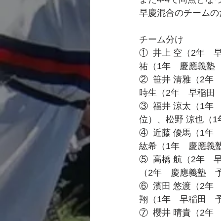
早慶混合のチームの
チーム分け
①  井上 空（2年
祐（1年　慶應義塾
②  笹井 清雅（2
時生（2年　早稲田　
③  福井 涼太（1
位）、松野 涼也（1
④  近藤 優馬（1
紘希（1年　慶應義塾
⑤  高橋 航（2年
（2年　慶應義塾　予
⑥  濱田 悠渡（2
翔（1年　早稲田　予
⑦  櫻井 晴貴（2