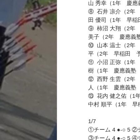
山 秀幸（1年　慶應
⑧  石井 凉介（2
田 優司（1年　早稲
⑨  柿沼 大翔（2
美子（2年　慶應義
⑩  山本 温士（2
平（2年　早稲田　予
⑪  小沼 正弥（1
樹（1年　慶應義塾　
⑫  西野 生雲（2
人（1年　慶應義塾　
⑬  花内 健之佑（
中村 順平（1年　早
1/7
①チーム 4 ●-○ 5 
③チーム 4 ●-○ 5 