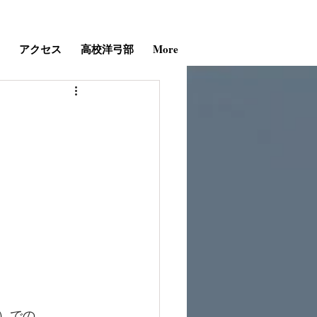
アクセス
高校洋弓部
More
合）での