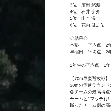
3位　濱田 悠渡　　（
4位　石井 凉介　　（塾 
5位　山本 温士　　（
6位　花内 健之佑　（
◇結果◇
本塾　　平均点　2年 3
早稲田　平均点　2年 2
2年生の平均点、1
【70m早慶選抜戦】
30mの予選ラウン
各チームの最高得点
チームと1マッチ行
勝ったチーム側の高