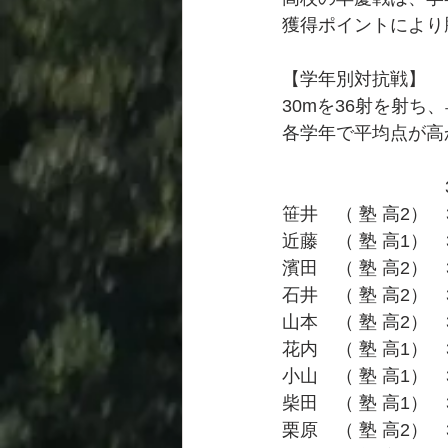
獲得ポイントにより
【学年別対抗戦】
30mを36射を射
各学年で平均点が高
　　　　　　          
笹井　（ 塾 高2）　
近藤　（ 塾 高1）　
濱田　（ 塾 高2）　
石井　（ 塾 高2）　
山本　（ 塾 高2）　
花内　（ 塾 高1）　31
小山　（ 塾 高1）　31
柴田　（ 塾 高1）　31
栗原　（ 塾 高2）　31