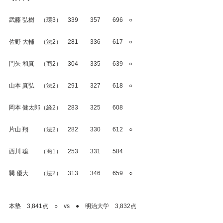
武藤 弘樹　（環3）　339　　357　　696　○
佐野 大輔　（法2）　281　　336　　617　○
門矢 和真　（商2）　304　　335　　639　○
山本 真弘　（法2）　291　　327　　618　○
岡本 健太郎（経2）　283　　325　　608
片山 翔　　（法2）　282　　330　　612　○
西川 聡　　（商1）　253　　331　　584
巽 優大　　（法2）　313　　346　　659　○
本塾　3,841点　○　vs　●　明治大学　3,832点