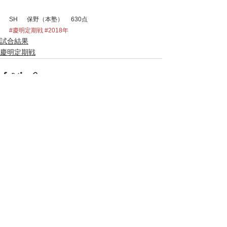
SH　  保野（本塾）　 630点
#慶明定期戦
#2018年
試合結果
慶明定期戦
すべて表示
最新記事