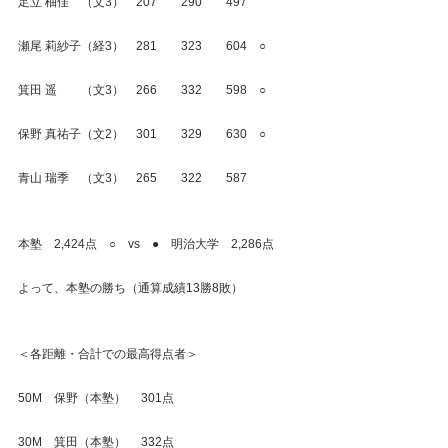
足立 柚佳　（文3）　207　　290　　497
瀬尾 莉紗子（経3）　281　　323　　604　○
箕田 遥　　（文3）　266　　332　　598　○
保野 真祐子（文2）　301　　329　　630　○
青山 瑞季　（文3）　265　　322　　587
本塾　2,424点　○　vs　●　明治大学　2,286点
よって、本塾の勝ち（通算成績13勝8敗）
＜各距離・合計での最高得点者＞
50M　保野（本塾）　 301点
30M　箕田（本塾）　 332点