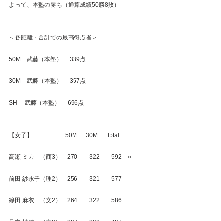
よって、本塾の勝ち（通算成績50勝8敗）
＜各距離・合計での最高得点者＞
50M　武藤（本塾）　 339点
30M　武藤（本塾）　 357点
SH　 武藤（本塾）　 696点
【女子】　　　　　  50M　  30M　  Total
高瀬 ミカ　（商3）　270　　322　　592　○
前田 紗永子（理2）　256　　321　　577
篠田 麻衣　（文2）　264　　322　　586