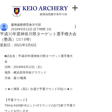
慶應義塾體育會洋弓部
2018年8月12日
読了時間: 2分
平成30年度神奈川県ターゲット選手権大会
（塾高）(2018年)
更新日：
2021年3月6日
■試合名：平成30年度神奈川県ターゲット選手権大
会
日時：2018年8月12日（日）
場所：横浜高等学校グラウンド
天候：曇り/微風
☆★☆濱田（高2）出場で予選ラウンド23位☆★☆
【予選ラウンド】
70mを4分6射×6エンド×2ラウンドの計72射で予選ラ
ウンドを行います。