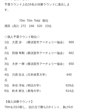
予選ラウンド上位16名が決勝ラウンドに進出しま
す。
                    70m  70m  Total   順位
濱田（高2）272　248　520　23位
◇個人予選ラウンド順位◇
1位　大貫 渉　（横須賀市アーチェリー協会）　669
点
2位　田畑 隼剛（横須賀市アーチェリー協会）　662
点
3位　大井 一輝（横須賀市アーチェリー協会）　650
点
4位　川原 壯太（日本体育大学）　                     640
点
5位　米谷 洋祐（明治大学）　                            629点
6位　鈴木 耕太（東海大学）　                            614点
【個人決勝ラウンド】
70mを2分3射し、合計点で勝ち2ポイント、負け0ポ