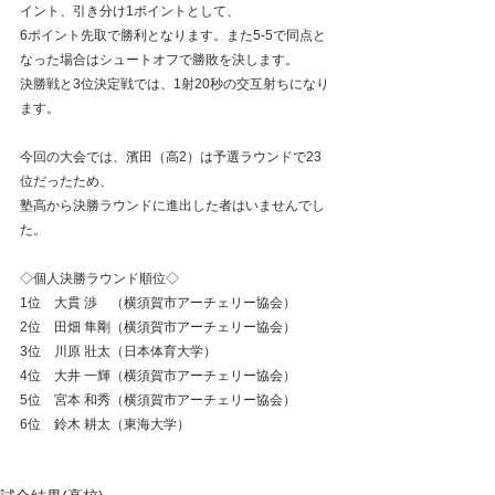
イント、引き分け1ポイントとして、
6ポイント先取で勝利となります。また5-5で同点と
なった場合はシュートオフで勝敗を決します。
決勝戦と3位決定戦では、1射20秒の交互射ちになり
ます。
今回の大会では、濱田（高2）は予選ラウンドで23
位だったため、
塾高から決勝ラウンドに進出した者はいませんでし
た。
◇個人決勝ラウンド順位◇
1位　大貫 渉　（横須賀市アーチェリー協会）
2位　田畑 隼剛（横須賀市アーチェリー協会）
3位　川原 壯太（日本体育大学）
4位　大井 一輝（横須賀市アーチェリー協会）
5位　宮本 和秀（横須賀市アーチェリー協会）
6位　鈴木 耕太（東海大学）