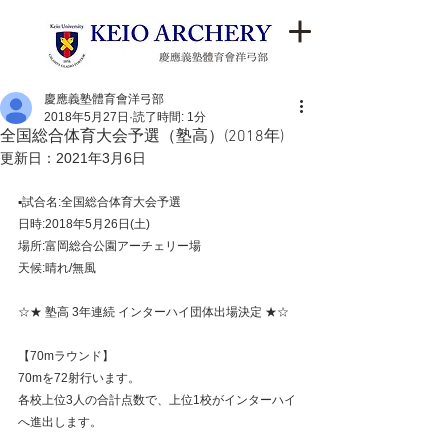
慶應義塾體育會洋弓部
2018年5月27日
読了時間: 1分
全国総合体育大会予選（塾高）(2018年)
更新日：
2021年3月6日
▪️試合名:全国総合体育大会予選
日時:2018年5月26日(土)
場所:富岡総合公園アーチェリー場
天候:晴れ/無風
☆★ 塾高 3年連続 インターハイ団体出場決定 ★☆
【70mラウンド】
70mを72射行います。
各校上位3人の合計点数で、上位1校がインターハイ
へ進出します。