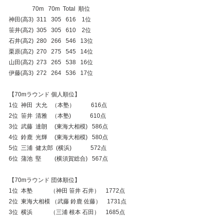
                70m   70m  Total  順位
神田(高3)  311   305   616    1位
笹井(高2)  305   305   610    2位
石井(高2)  280   266   546   13位
栗原(高2)  270   275   545   14位
山田(高2)  273   265   538   16位
伊藤(高3)  272   264   536   17位
【70mラウンド 個人順位】
1位  神田  大允   （本塾）           616点
2位  笹井  清雅   （本塾)             610点
3位  武藤  達朗     (東海大相模)   586点
4位  鈴鹿  光輝     (東海大相模)   580点
5位  三浦  健太郎  (横浜)             572点
6位  蒲池  堅　　 (横須賀総合)   567点
【70mラウンド 団体順位】
1位  本塾            （神田 笹井 石井）    1772点
2位  東海大相模 （武藤 鈴鹿 佐藤）    1731点
3位  横浜            （三浦 根本 石田）    1685点