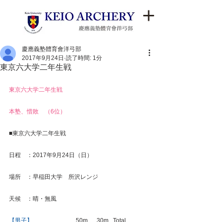
慶應義塾體育會洋弓部
2017年9月24日
読了時間: 1分
東京六大学二年生戦
東京六大学二年生戦
本塾、惜敗　（6位）
■東京六大学二年生戦
日程　：2017年9月24日（日）
場所　：早稲田大学　所沢レンジ
天候　：晴・無風
【男子】　
　　　　　　 50m　  30m   Total