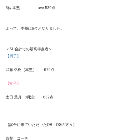
6位 本塾　　　       ave.539点
よって、本塾は6位となりました。
＜SH合計での最高得点者＞
【男子】
武藤 弘樹（本塾）　　679点
【女子】
太田 葉月 （明治）      632点
【試合に来ていただいたOB・OGの方々】
監督・コーチ：