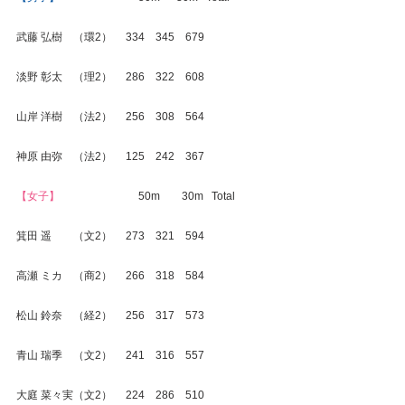
武藤 弘樹　（環2）     334    345    679
淡野 彰太　（理2）     286    322    608
山岸 洋樹　（法2）     256    308    564
神原 由弥　（法2）     125    242    367
【女子】
　　　　　　　 50m　　30m   Total
箕田 遥　　（文2）     273    321    594
高瀬 ミカ　（商2）     266    318    584
松山 鈴奈　（経2）     256    317    573
青山 瑞季　（文2）     241    316    557
大庭 菜々実（文2）     224    286    510