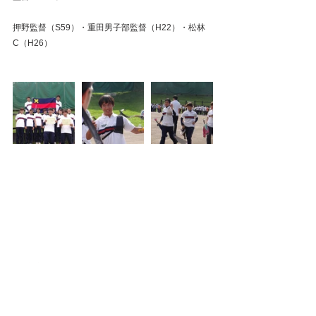
押野監督（S59）・重田男子部監督（H22）・松林
C（H26）
#東京六大学二年生戦
#アーチェリー
#2017年
試合結果
東京六大学二年生戦