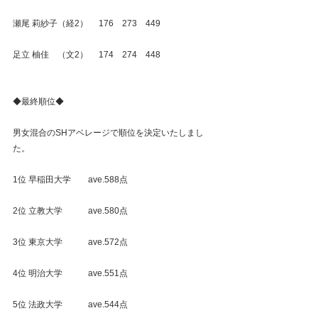
瀬尾 莉紗子（経2）     176    273    449
足立 柚佳　（文2）     174    274    448
◆最終順位◆
男女混合のSHアベレージで順位を決定いたしまし
た。
1位 早稲田大学　　ave.588点
2位 立教大学　　　ave.580点
3位 東京大学　　　ave.572点
4位 明治大学　　　ave.551点
5位 法政大学　　　ave.544点