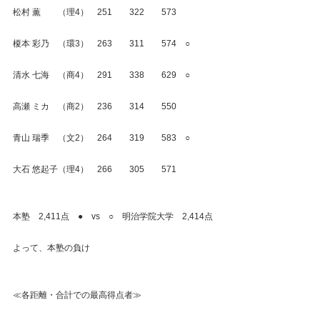
松村 薫　　（理4）　251　　322　　573
榎本 彩乃　（環3）　263　　311　　574　○
清水 七海　（商4）　291　　338　　629　○
高瀬 ミカ　（商2）　236　　314　　550
青山 瑞季　（文2）　264　　319　　583　○
大石 悠起子（理4）　266　　305　　571
本塾　2,411点　●　vs　○　明治学院大学　2,414点
よって、本塾の負け
≪各距離・合計での最高得点者≫