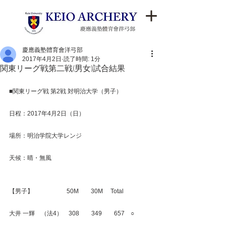
慶應義塾體育會洋弓部
2017年4月2日
読了時間: 1分
関東リーグ戦第二戦(男女)試合結果
■関東リーグ戦 第2戦 対明治大学（男子）
日程：2017年4月2日（日）
場所：明治学院大学レンジ
天候：晴・無風
【男子】　　　　　  50M　　30M　 Total
大井 一輝　（法4）　308　　349　　657　○