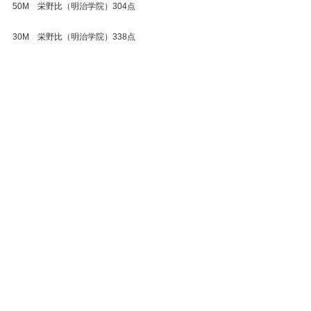
50M　栄野比（明治学院）304点
30M　栄野比（明治学院）338点
SH　  栄野比（明治学院）642点
#団体戦
#関東学生アーチェリー
#リーグ戦
#2017年
試合結果
関東リーグ戦
すべて表示
最新記事