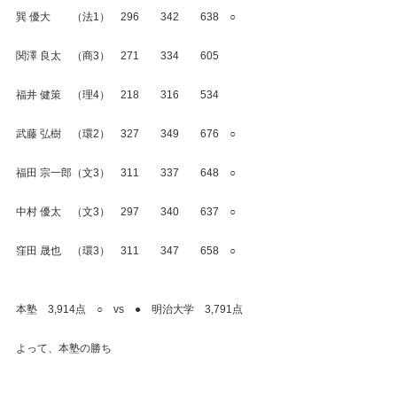
巽 優大　　（法1）　296　　342　　638　○
関澤 良太　（商3）　271　　334　　605
福井 健策　（理4）　218　　316　　534
武藤 弘樹　（環2）　327　　349　　676　○
福田 宗一郎（文3）　311　　337　　648　○
中村 優太　（文3）　297　　340　　637　○
窪田 晟也　（環3）　311　　347　　658　○
本塾　3,914点　○　vs　●　明治大学　3,791点
よって、本塾の勝ち