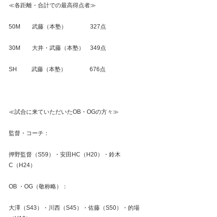
≪各距離・合計での最高得点者≫
50M　　武藤（本塾）　　　　327点
30M　　大井・武藤（本塾）　349点
SH　　  武藤（本塾）　　　　676点
≪試合に来ていただいたOB・OGの方々≫
監督・コーチ：
押野監督（S59）・安田HC（H20）・鈴木
C（H24）
OB ・OG（敬称略）：
大澤（S43）・川西（S45）・佐藤（S50）・的場