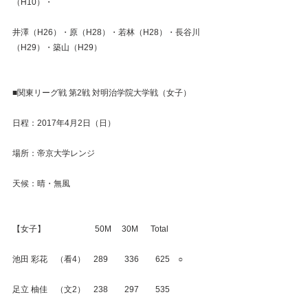
（H10）・
井澤（H26）・原（H28）・若林（H28）・長谷川
（H29）・築山（H29）
■関東リーグ戦 第2戦 対明治学院大学戦（女子）
日程：2017年4月2日（日）
場所：帝京大学レンジ
天候：晴・無風
【女子】　　　　　　50M　 30M　  Total
池田 彩花　（看4）　289　　336　　625　○
足立 柚佳　（文2）　238　　297　　535