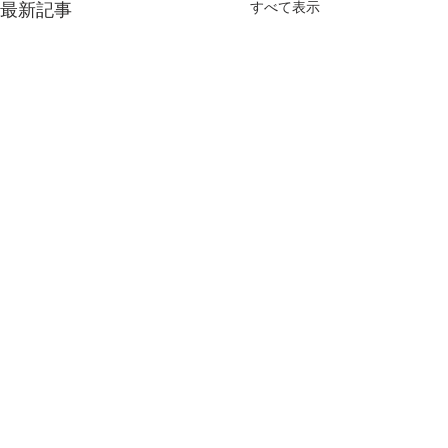
すべて表示
最新記事
2025年度 関東学生アーチ
練習試合(男子
ェリー男女リーグ戦結果
戦、女子法政大
結果
＜第一記録会＞ 日程：2025
■拓殖大学戦試合結
コメント
年4月13日（日） 場所：東京
2025年3月29日