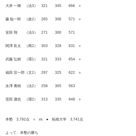
大井 一輝　（法3）　321　　345　　666　○
藤 聡一郎　（政2）　265　　306　　571　○
安田 翔　　（法3）　271　　300　　571
関澤 良太　（商2）　303　　328　　631　○
武藤 弘樹　（環1）　321　　333　　654　○
福田 宗一郎（文2）　297　　325　　622　○
永澤 勇樹　（法2）　258　　305　　563
窪田 晟也　（環2）　313　　335　　648　○
本塾　3,792点　○　vs　●　拓殖大学　3,741点
よって、本塾の勝ち