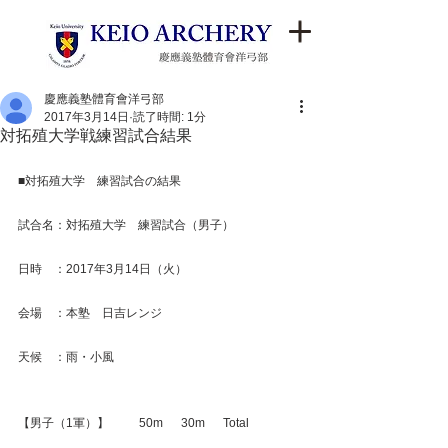
慶應義塾體育會洋弓部
2017年3月14日
読了時間: 1分
対拓殖大学戦練習試合結果
■対拓殖大学　練習試合の結果
試合名：対拓殖大学　練習試合（男子）
日時　：2017年3月14日（火）
会場　：本塾　日吉レンジ
天候　：雨・小風
【男子（1軍）】　　  50m　  30m　  Total