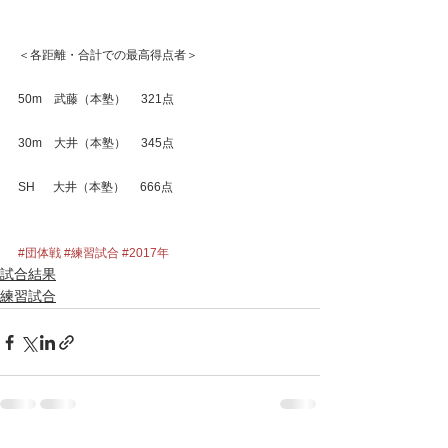
＜各距離・合計での最高得点者＞
50m　武藤（本塾）　 321点
30m　大井（本塾）　 345点
SH　  大井（本塾）　 666点
#団体戦
#練習試合
#2017年
試合結果
練習試合