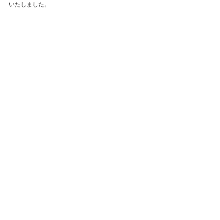
いたしました。
#ナショナルチーム
#個人戦
#選考会
#2016年
#その
他
試合結果
すべて表示
最新記事