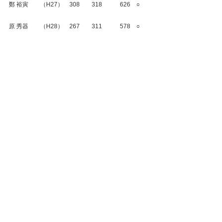
鄭 裕寅　　（H27）　308　　318　　　626　○
原 秀器　　（H28）　267　　311　　　578　○
本塾　3,635点　○　vs　●　早稲田大学　3,589点
よって、本塾の勝ち
#早慶定期戦
#団体戦
#2016年
試合結果
早慶定期戦
すべて表示
最新記事