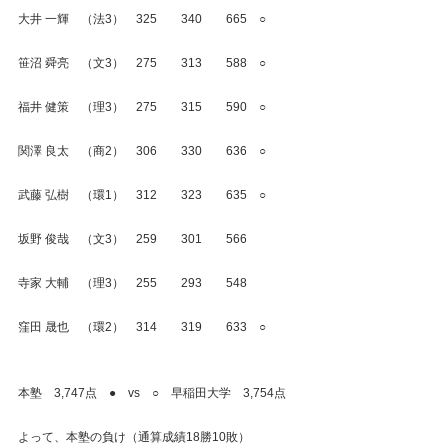
大井 一輝　（法3）　325　　340　　665　○
笹沼 舜亮　（文3）　275　　313　　588　○
福井 健策　（理3）　275　　315　　590　○
関澤 良太　（商2）　306　　330　　636　○
武藤 弘樹　（環1）　312　　323　　635　○
坂野 俊哉　（文3）　259　　301　　566
寺家 大輔　（理3）　255　　293　　548
窪田 晟也　（環2）　314　　319　　633　○
本塾　3,747点　●　vs　○　早稲田大学　3,754点
よって、本塾の負け（通算成績18勝10敗）