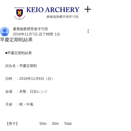
慶應義塾體育會洋弓部
2016年11月7日
読了時間: 1分
早慶定期戦結果
■早慶定期戦結果
試合名：早慶定期戦
日時　：2016年11月6日（日）
会場　：本塾　日吉レンジ
天候　：晴・中風
【男子】　　　　　   50m　  30m　  Total