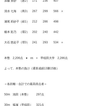
加藤 美砂　（政2）　171　　236　　407
清水 七海　（商3）　267　　299　　566　○
瀬尾 莉紗子（経1）　212　　286　　498
榎本 彩乃　（環2）　202　　240　　442
大石 悠起子（理3）　241　　293　　534　○
本塾　2,206点　●　vs　○　早稲田大学　2,286点
よって、本塾の負け（通算成績13勝15敗）
＜各距離・合計での最高得点者＞
50m　池田（本塾）　　 297点
30m　狐塚（早稲田）　 321点