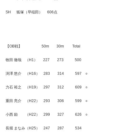
SH　  狐塚（早稲田）　 606点
【OB戦】　　　　　 50m　　30m　　 Total
牧田 徹哉　（H1）　  227　　273　　　500
渕澤 悠介　（H16）　283　　314　　　597　○
力石 裕之　（H19）　297　　312　　　609　○
重田 亮介　（H22）　293　　306　　　599　○
小西 励　　（H22）　299　　327　　　626　○
長堀 まなみ（H25）　247　　287　　　534