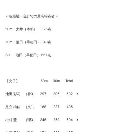
＜各距離・合計での最高得点者＞
50m　大井（本塾）　 325点
30m　池田（早稲田） 343点
SH　  池田（早稲田） 667点
【女子】　　　　　　50m　  30m　  Total
池田 彩花　（看3）　297　　305　　602　○
足立 柚佳　（文1）　168　　237　　405
松村 薫　　（理3）　246　　258　　504　○