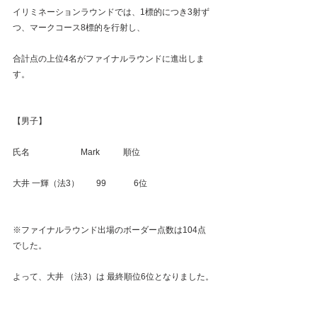
イリミネーションラウンドでは、1標的につき3射ず
つ、マークコース8標的を行射し、
合計点の上位4名がファイナルラウンドに進出しま
す。
【男子】
氏名　　　　　　Mark　　   順位
大井 一輝（法3）　　99　　　 6位
※ファイナルラウンド出場のボーダー点数は104点
でした。
よって、大井 （法3）は 最終順位6位となりました。