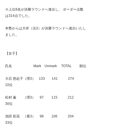
※上位8名が決勝ラウンドへ進出し、 ボーダー点数
は314点でした。
本塾からは大井（法3）が決勝ラウンドへ進出いたし
ました。
【女子】
氏名　　　　　　 Mark　Unmark　 TOTAL　　 順位
大石 悠起子（理3）　133　　141　　　274　　　
10位
松村 薫　　（理3）　 97　　 115　　　212　　　
30位
池田 彩花　（看3）　 98　　 106　　　204　　　
33位