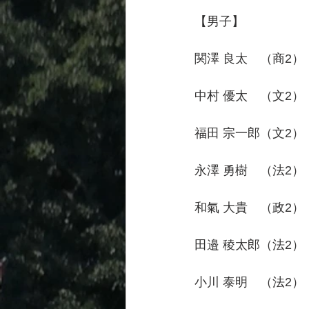
【男子】　　　　　　50
関澤 良太　（商2）    31
中村 優太　（文2）    29
福田 宗一郎（文2）    27
永澤 勇樹　（法2）    27
和氣 大貴　（政2）    25
田邉 稜太郎（法2）    25
小川 泰明　（法2）    21