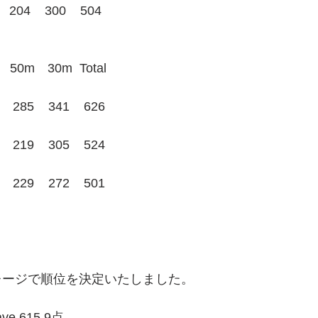
4    300    504
m　30m  Total
85    341    626
19    305    524
29    272    501
レージで順位を決定いたしました。
e.615.9点