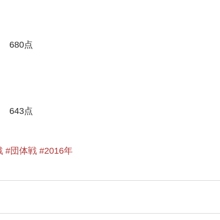
　680点
　643点
戦
#団体戦
#2016年