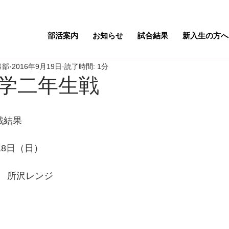
部活案内
お知らせ
試合結果
新入生の方へ
弓部
2016年9月19日
読了時間: 1分
学二年生戦
戦結果
18日（日）
　所沢レンジ