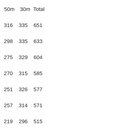
m　30m  Total
6    335    651
8    335    633
5    329    604
0    315    585
1    326    577
7    314    571
9    296    515