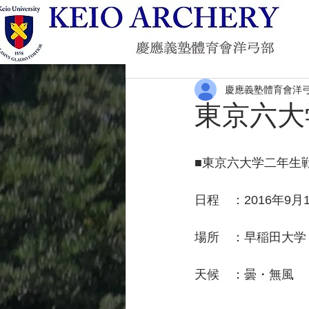
慶應義塾體育會洋
東京六大
■東京六大学二年生
日程　：2016年9月
場所　：早稲田大学
天候　：曇・無風