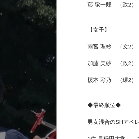
藤 聡一郎　（政2）    20
【女子】　　　　　　50
雨宮 理紗　（文2）     2
加藤 美砂　（政2）     2
榎本 彩乃　（環2）     2
◆最終順位◆
男女混合のSHアベ
1位 早稲田大学　　av