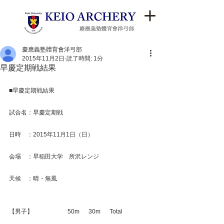
慶應義塾體育會洋弓部
2015年11月2日
読了時間: 1分
早慶定期戦結果
■早慶定期戦結果
試合名：早慶定期戦
日時　：2015年11月1日（日）
会場　：早稲田大学　所沢レンジ
天候　：晴・無風
【男子】　　　　　   50m　  30m　  Total