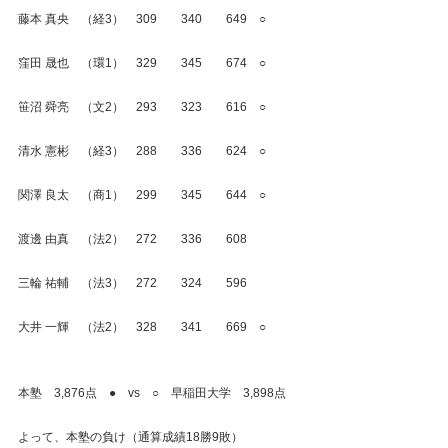
藤本 真央　（経3）　309　　340　　649　○
窪田 晟也　（環1）　329　　345　　674　○
笹沼 舜亮　（文2）　293　　323　　616　○
清水 憲彬　（経3）　288　　336　　624　○
関澤 良太　（商1）　299　　345　　644　○
渡邊 由真　（法2）　272　　336　　608
三輪 祐輔　（法3）　272　　324　　596
大井 一輝　（法2）　328　　341　　669　○
本塾　3,876点　●　vs　○　早稲田大学　3,898点
よって、本塾の負け（通算成績18勝9敗）