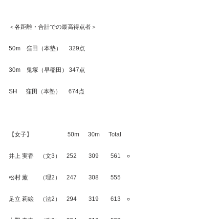
＜各距離・合計での最高得点者＞
50m　窪田（本塾）　 329点
30m　鬼塚（早稲田） 347点
SH　  窪田（本塾）　 674点
【女子】　　　　　　50m　  30m　  Total
井上 実香　（文3）　252　　309　　561　○
松村 薫　　（理2）　247　　308　　555
足立 莉絵　（法2）　294　　319　　613　○