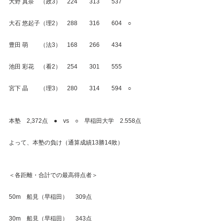
大野 真奈　（政3）　224　　313　　537
大石 悠起子（理2）　288　　316　　604　○
豊田 萌　　（法3）　168　　266　　434
池田 彩花　（看2）　254　　301　　555
宮下 晶　　（理3）　280　　314　　594　○
本塾　2,372点　●　vs　○　早稲田大学　2.558点
よって、本塾の負け（通算成績13勝14敗）
＜各距離・合計での最高得点者＞
50m　船見（早稲田）　 309点
30m　船見（早稲田）　 343点