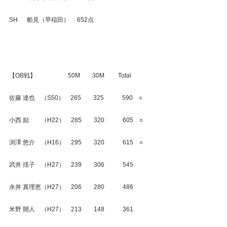
SH　  船見（早稲田）　 652点
【OB戦】　　　　　 50M　　30M　　 Total
佐藤 達也　（S50）　265　　325　　　590　○
小西 励　　（H22）　285　　320　　　605　○
渕澤 悠介　（H16）　295　　320　　　615　○
武井 揺子　（H27）　239　　306　　　545
永井 真理恵（H27）　206　　280　　　486
米野 開人　（H27）　213　　148　　　361