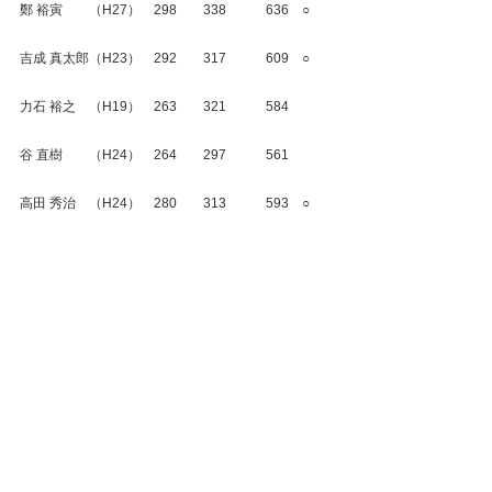
鄭 裕寅　　（H27）　298　　338　　　636　○
吉成 真太郎（H23）　292　　317　　　609　○
力石 裕之　（H19）　263　　321　　　584
谷 直樹　　（H24）　264　　297　　　561
高田 秀治　（H24）　280　　313　　　593　○
本塾　3,648点　●　vs　○　早稲田大学　3,659点
よって、本塾の負け
#定期戦
#団体戦
#早慶定期戦
#2015年
試合結果
早慶定期戦