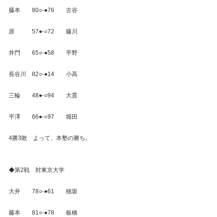
藤本　　80○‐●76　　古谷
原　　　57●‐○72　　藤川
井門　　65○‐●58　　平野
長谷川　82○‐●14　　小高
三輪　　48●‐○94　　大貫
平澤　　66●‐○97　　堀田
4勝3敗　よって、本塾の勝ち。
◆第2戦　対東京大学
大井　　78○‐●61　　穂坂
藤本　　81○‐●78　　板橋