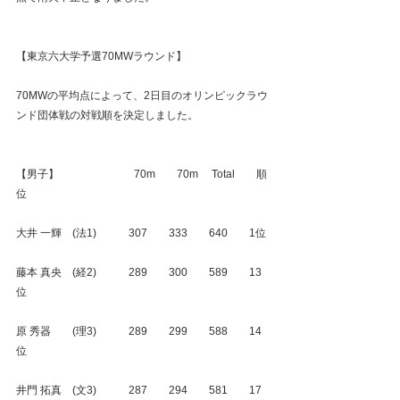
【東京六大学予選70MWラウンド】
70MWの平均点によって、2日目のオリンピックラウ
ンド団体戦の対戦順を決定しました。
【男子】　　　　　　　70m　　70m　 Total　　順
位
大井 一輝　(法1)　　　307　　333　　640　　1位
藤本 真央　(経2)　　　289　　300　　589　　13
位
原 秀器　　(理3)　　　289　　299　　588　　14
位
井門 拓真　(文3)　　　287　　294　　581　　17