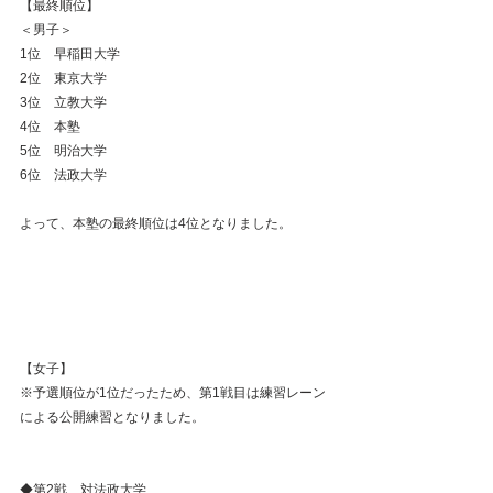
【最終順位】
＜男子＞
1位　早稲田大学
2位　東京大学
3位　立教大学
4位　本塾
5位　明治大学
6位　法政大学
よって、本塾の最終順位は4位となりました。
【女子】
※予選順位が1位だったため、第1戦目は練習レーン
による公開練習となりました。
◆第2戦　対法政大学