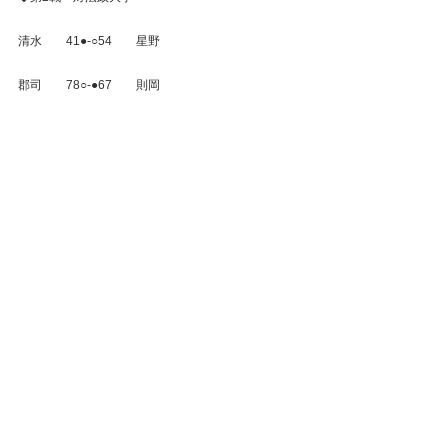
清水　　41●‐○54　　星野
郡司　　78○‐●67　　則岡
大石　　62●‐○66　　横川
大谷　　82○‐●57　　中村
宮下　　68○‐●58　　伊藤
3勝2敗　よって、本塾の勝ち。
※オリンピックラウンド団体戦は2試合目終了時点で
台風の接近により雨天中止となりました。その為、
前日に行われました予選の順位が本年度東京六大学
戦の順位となりました。
【最終順位】
＜女子＞