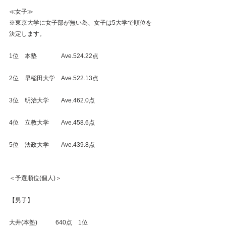
≪女子≫
※東京大学に女子部が無い為、女子は5大学で順位を
決定します。
1位　本塾　　　　Ave.524.22点
2位　早稲田大学　Ave.522.13点
3位　明治大学　　Ave.462.0点
4位　立教大学　　Ave.458.6点
5位　法政大学　　Ave.439.8点
＜予選順位(個人)＞
【男子】
大井(本塾)　　　640点　1位