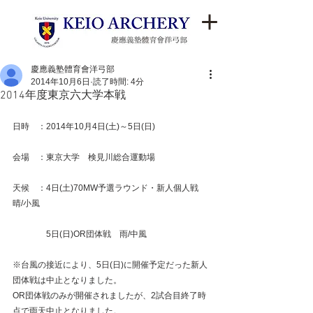
慶應義塾體育會洋弓部
2014年10月6日
読了時間: 4分
2014年度東京六大学本戦
日時　：2014年10月4日(土)～5日(日)
会場　：東京大学　検見川総合運動場
天候　：4日(土)70MW予選ラウンド・新人個人戦　
晴/小風
　　　　5日(日)OR団体戦　雨/中風
※台風の接近により、5日(日)に開催予定だった新人
団体戦は中止となりました。
OR団体戦のみが開催されましたが、2試合目終了時
点で雨天中止となりました。