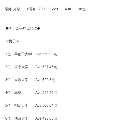
駒形 光紀　　(環3)　209　　229　　438　　36位
◆チーム平均点順位◆
≪男子≫
1位　早稲田大学　Ave.550.92点
2位　東京大学　　Ave.527.45点
3位　立教大学　　Ave.522.5点
4位　本塾　　　　Ave.522.26点
5位　明治大学　　Ave.506.04点
6位　法政大学　　Ave.493.65点