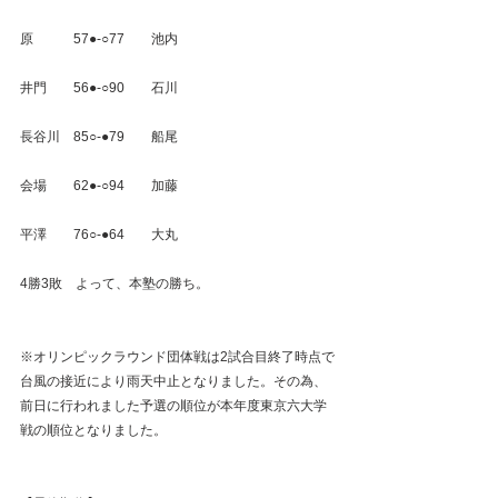
原　　　57●‐○77　　池内
井門　　56●‐○90　　石川
長谷川　85○‐●79　　船尾
会場　　62●‐○94　　加藤
平澤　　76○‐●64　　大丸
4勝3敗　よって、本塾の勝ち。
※オリンピックラウンド団体戦は2試合目終了時点で
台風の接近により雨天中止となりました。その為、
前日に行われました予選の順位が本年度東京六大学
戦の順位となりました。