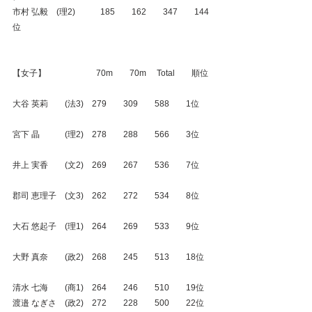
市村 弘毅　(理2)　　　185　　162　　347　　144
位
【女子】　　　　　　70m　　70m　 Total　　順位
大谷 英莉　　(法3)　279　　309　　588　　1位
宮下 晶　　　(理2)　278　　288　　566　　3位
井上 実香　　(文2)　269　　267　　536　　7位
郡司 恵理子　(文3)　262　　272　　534　　8位
大石 悠起子　(理1)　264　　269　　533　　9位
大野 真奈　　(政2)　268　　245　　513　　18位
清水 七海　　(商1)　264　　246　　510　　19位
渡邉 なぎさ　(政2)　272　　228　　500　　22位