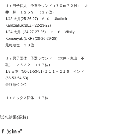
Ｊｒ男子個人　予選ラウンド（７０ｍ７２射）　大
井一輝　１２５９　（３７位） 
1/48 大井(25-26-27)　６-０　Uladimir 
Kardzialiuk(BLZ) (22-23-22) 
1/24 大井（24-27-27-26) 　２－６　Vitaliy 
Komonyuk (UKR) (28-26-29-28)  
最終順位　３３位 
Ｊｒ男子団体　予選ラウンド　（大井・鬼山・不
破）　２５３２　（１７位） 
1/8 日本（56-51-53-51) ２１１－２１６　インド
(56-53-54-53) 
最終順位９位 
Ｊｒミックス団体　１７位 
試合結果(高校)