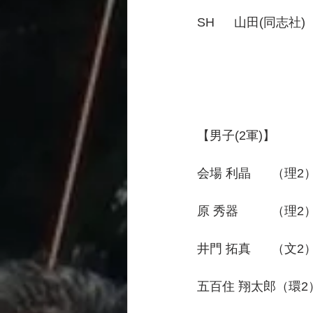
SH　  山田(同志社)
【男子(2軍)】　　　　
会場 利晶      （理
原 秀器　      （理
井門 拓真      （文
五百住 翔太郎（環2）