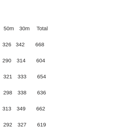
0m　30m　 Total
26   342　　668
290　314　　604
321　333　　654
298　338　　636
313　349　　662
292　327　　619