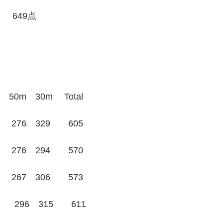
　　649点
50m　30m　 Total
2）　276　329　　605
2）　276　294　　570
2）　267　306　　573
　296　315　　611