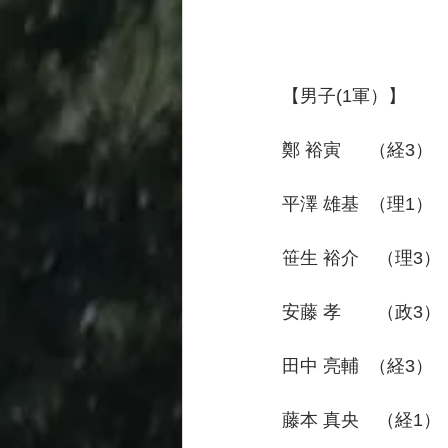
【男子(1軍）】　　　5
鄭 裕寅　  （経3）　 3
平澤 雄基  （理1）　 
笹生 裕介　（理3）　
安藤 孝　　（政3）　
田中 亮輔  （経3）　 
藤本 真央　（経1）　