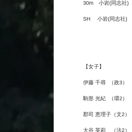
30m　小岩(同志社)
SH　 小岩(同志社)　
【女子】　　　　　　50
伊藤 千尋  （政3）　 
駒形 光紀  （環2）　 
郡司 恵理子（文2）　
大谷 英莉　（法2）　