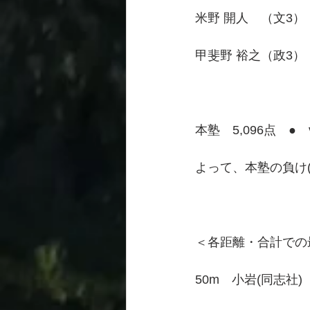
米野 開人　（文3）　
甲斐野 裕之（政3）　
本塾　5,096点　●　
よって、本塾の負け(
＜各距離・合計での
50m　小岩(同志社)