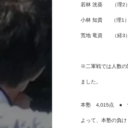
若林 洸葵　   （理2
小林 知貴      （理
荒地 竜資　   （経3
※二軍戦では人数の
ました。
本塾　4,015点　●　
よって、本塾の負け