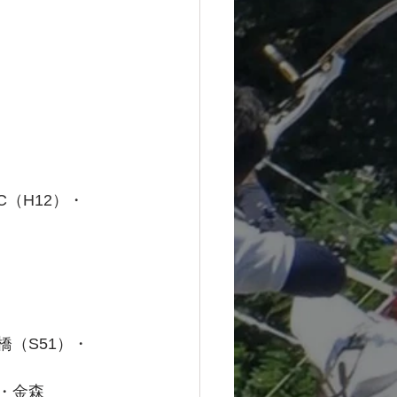
C（H12）・
橋（S51）・
）・金森