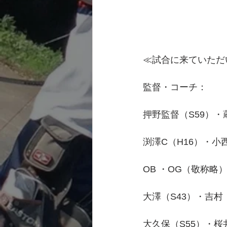
≪試合に来ていただ
監督・コーチ：
押野監督（S59）・蔵
渕澤C（H16）・小西
OB ・OG（敬称略
大澤（S43）・吉村
大久保（S55）・桜