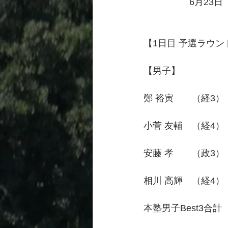
　　　　　6月23日
【1日目 予選ラウン
【男子】　　　　　　　
鄭 裕寅　　（経3）　
小菅 友輔　（経4）　
安藤 孝　　（政3）　
相川 高輝　（経4）　
本塾男子Best3合計