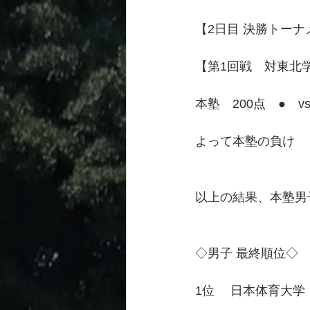
【2日目 決勝トーナ
【第1回戦　対東北
本塾　200点　●　v
よって本塾の負け
以上の結果、本塾男
◇男子 最終順位◇
1位　 日本体育大学