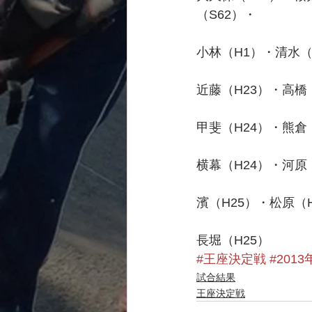
（S62）・
小林（H1）・清水（
近藤（H23）・高橋
甲斐（H24）・熊倉
横幕（H24）・河原
濱（H25）・松原（
長堀（H25）
#王座決定戦
#2013
試合結果
王座決定戦