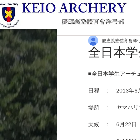
慶應義塾體育會洋
全日本学
■全日本学生アーチ
日程　：　2013年6
場所　：　ヤマハリ
天候　：　6月22日