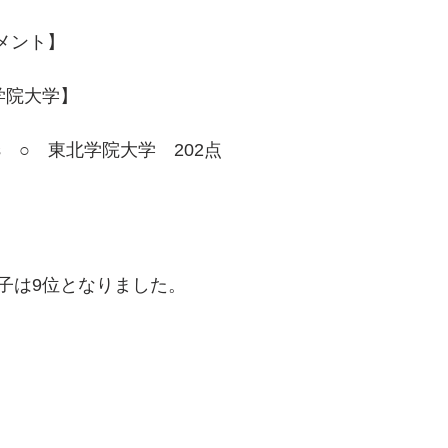
メント】
学院大学】
s　○　東北学院大学　202点
子は9位となりました。