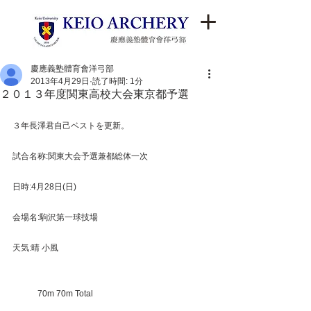
慶應義塾體育會洋弓部
2013年4月29日
読了時間: 1分
２０１３年度関東高校大会東京都予選
３年長澤君自己ベストを更新。 
試合名称:関東大会予選兼都総体一次 
日時:4月28日(日) 
会場名:駒沢第一球技場 
天気:晴 小風 
　　　70m 70m Total 