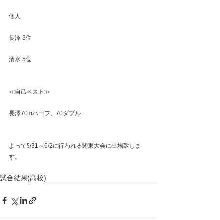
個人 
長澤 3位 
清水 5位 
≪自己ベスト≫ 
長澤70mハーフ、70ダブル 
よって5/31～6/2に行われる関東大会に出場致しま
す。 
試合結果(高校)