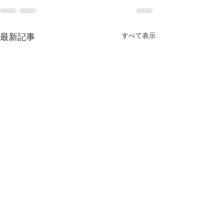
すべて表示
最新記事
第50回東京都高等学校
令和5年度 普及
70mR
業 高校一年記