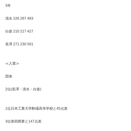
3年 
清水 226 267 493 
白坂 210 217 427 
長澤 271 230 501 
≪入賞≫ 
団体 
2位(長澤・清水・白坂) 
1位日本工業大学駒場高等学校と45点差 
3位第四商業と147点差 