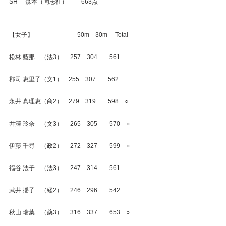
SH　 森本（同志社）　　 663点
【女子】　　　　　　 　50m　30m　 Total
松林 藍那　（法3）　 257　304　　561
郡司 恵里子（文1）　255　307　　562
永井 真理恵（商2）　279　319　　598　○
井澤 玲奈　（文3）　 265　305　　570　○
伊藤 千尋　（政2）　 272　327　　599　○
福谷 法子　（法3） 　247　314　　561
武井 揺子　（経2）　 246　296　　542
秋山 瑞葉　（薬3）　 316　337　　653　○