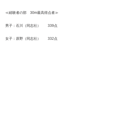
≪経験者の部　30m最高得点者≫
男子：石川（同志社）　　339点
女子：原野（同志社）　　332点
≪未経験者の部　30m最高得点者≫
男子：若林（本塾）　　310点
女子：駒形（本塾）　　287点
【試合・レセプションに来ていただいたOB・OGの
方々】
監督・コーチ：