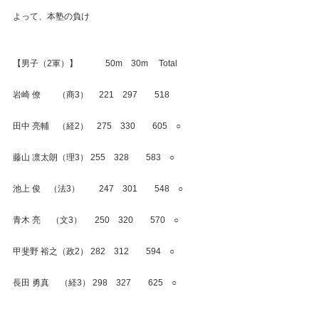
よって、本塾の負け
【男子（2軍）】　　　 50m　30m　 Total
岩崎 僚　　（商3）　 221　297　　518
田中 亮輔　（経2）　275　330　　605　○
藤山 凛太朗（理3） 255　328　　583　○
池上 俊　（法3）　　 247　301　　548　○
青木 亮　 （文3） 　 250　320　　570　○
甲斐野 裕之（政2） 282　312　　594　○
長田 勇真　 （経3） 298　327　　625　○