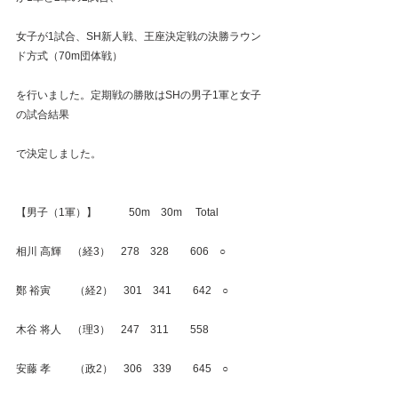
女子が1試合、SH新人戦、王座決定戦の決勝ラウン
ド方式（70m団体戦）
を行いました。定期戦の勝敗はSHの男子1軍と女子
の試合結果
で決定しました。
【男子（1軍）】　　　50m　30m　 Total
相川 高輝　（経3）　278　328　　606　○
鄭 裕寅　　 （経2）　301　341　　642　○
木谷 将人　（理3）　247　311　　558
安藤 孝　　 （政2）　306　339　　645　○