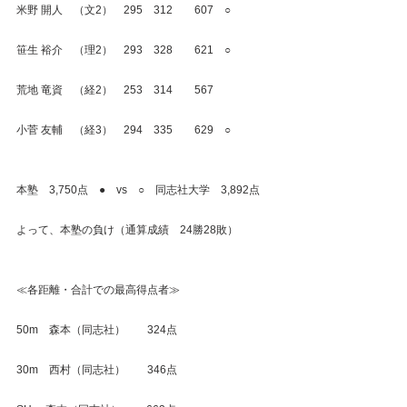
米野 開人　（文2）　295　312　　607　○
笹生 裕介　（理2）　293　328　　621　○
荒地 竜資　（経2）　253　314　　567
小菅 友輔　（経3）　294　335　　629　○
本塾　3,750点　●　vs　○　同志社大学　3,892点
よって、本塾の負け（通算成績　24勝28敗）
≪各距離・合計での最高得点者≫
50m　森本（同志社）　　324点
30m　西村（同志社）　　346点