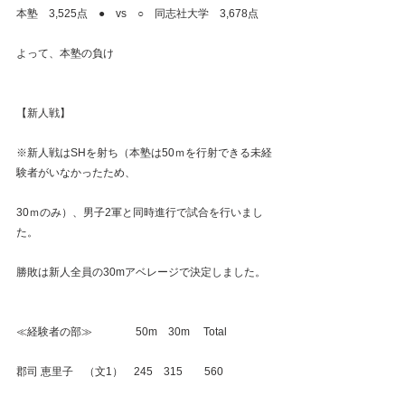
本塾　3,525点　●　vs　○　同志社大学　3,678点
よって、本塾の負け
【新人戦】
※新人戦はSHを射ち（本塾は50ｍを行射できる未経
験者がいなかったため、
30ｍのみ）、男子2軍と同時進行で試合を行いまし
た。
勝敗は新人全員の30mアベレージで決定しました。
≪経験者の部≫　　　　50m　30m　 Total
郡司 恵里子　（文1）　245　315　　560