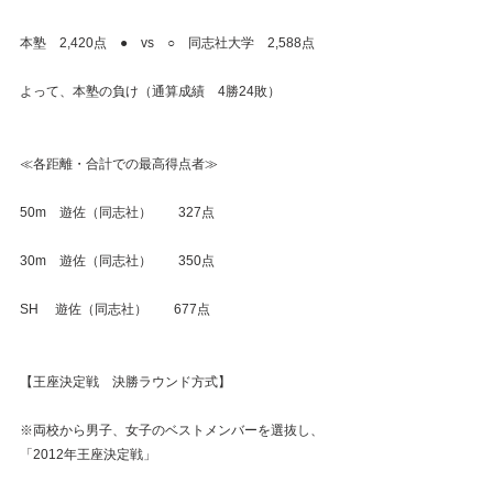
本塾　2,420点　●　vs　○　同志社大学　2,588点
よって、本塾の負け（通算成績　4勝24敗）
≪各距離・合計での最高得点者≫
50m　遊佐（同志社）　　327点
30m　遊佐（同志社）　　350点
SH　 遊佐（同志社）　　677点
【王座決定戦　決勝ラウンド方式】
※両校から男子、女子のベストメンバーを選抜し、
「2012年王座決定戦」