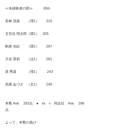
≪未経験者の部≫　　　30m
若林 洸葵　　（理1）　　310
五百住 翔太郎（環1）　305
駒形 光紀　　（環1）　　287
大谷 英莉　　（法1）　　281
原 秀器　　　（理1）　　 243
高尾 あづさ　（文1）　　240
本塾 Ave.　283点　●　vs　○　同志社　Ave.　296
点
よって、本塾の負け