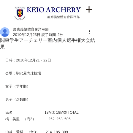
慶應義塾體育會洋弓部
2010年12月23日
読了時間: 2分
関東学生アーチェリー室内個人選手権大会結
果
日時：2010年12月21・22日
会場：駒沢屋内球技場
女子（学年順）
男子（点数順）
氏名　　　　　　　　　18M① 18M② TOTAL
橘　美里　（商3）　 　　 252  253  505
山越　愛梨　（文3）　   214  185  399