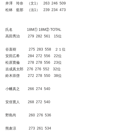
井澤　玲奈　（文1）    263  246  509 
松林　藍那　（法1）    239  234  473
氏名　　　　18M① 18M② TOTAL
高田秀治　　 279  282  561　15位
谷直樹　　　  275  283  558　２１位
安田広希　　 284  272  556　22位
松原寛倫　　 278  278  556　23位
吉成真太郎　276  276  552　32位
鈴木崇啓　　 272  278  550　38位
小幡真之　　 266  274  540
安倍寛人　　 268  272  540
野島尚　　　  260  276  536
熊倉涼　　　  273  261  534