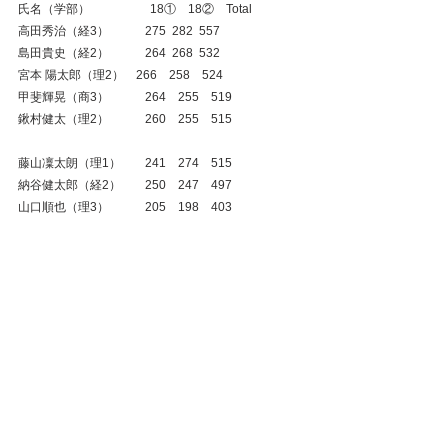
氏名（学部）　　　　　18①　18②　Total
高田秀治（経3）　　　275  282  557
島田貴史（経2）　　　264  268  532
宮本 陽太郎（理2）　266　258　524
甲斐輝晃（商3）　　　264　255　519
鍬村健太（理2）　　　260　255　515
藤山凜太朗（理1）　　241　274　515
納谷健太郎（経2）　　250　247　497
山口順也（理3）　　　205　198　403
長堀まなみ（理2）　　273　277　550
小澤夏美（薬2）　　　236　241　477
秋山瑞葉（薬1）　　　255　215　470
関東学生アーチェリーインドア選手権大会
#関東学生アーチェリー
試合結果(~2010年)
学連インドア