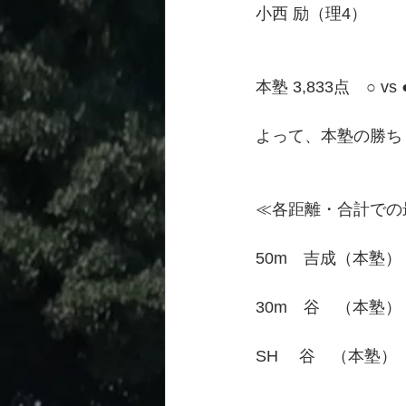
小西 励（理4）　　　3
本塾 3,833点　○ v
よって、本塾の勝ち
≪各距離・合計での
50m　吉成（本塾）
30m　谷　（本塾）
SH　 谷　（本塾）　