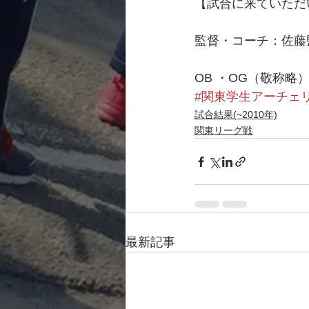
【試合に来ていただ
監督・コーチ：佐藤監督
OB ・OG（敬称略）：
#関東学生アーチェ
試合結果(~2010年)
関東リーグ戦
最新記事