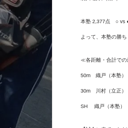
本塾 2,377点　○ vs
よって、本塾の勝ち
≪各距離・合計での
50m　織戸（本塾）
30m　川村（立正）
SH　 織戸（本塾）　