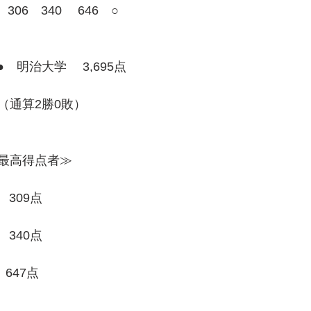
06　340　 646　○
s ●　明治大学　 3,695点
（通算2勝0敗）
最高得点者≫
　309点
　340点
647点