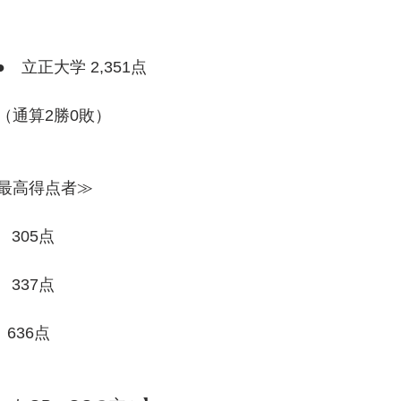
 ●　立正大学 2,351点
（通算2勝0敗）
最高得点者≫
　305点
　337点
636点