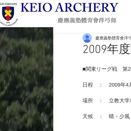
慶應義塾體育會洋
2009
■関東リーグ戦　第
日程　：　2009年
場所　：　立教大学
天候　：　晴・少風