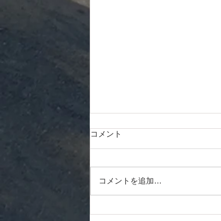
2025年度 関東学生王座ワイ
コメント
ルドカード決定戦結果
日程：2025年4月26日（土） 場
所：東京都 夢の島公園アーチェ
コメントを追加…
リー場 天候： 曇・無風 ＜試合結
果(男子)＞ 本塾メンバー：髙橋
(商4)、杉山(文4)、下島(理4) 【男