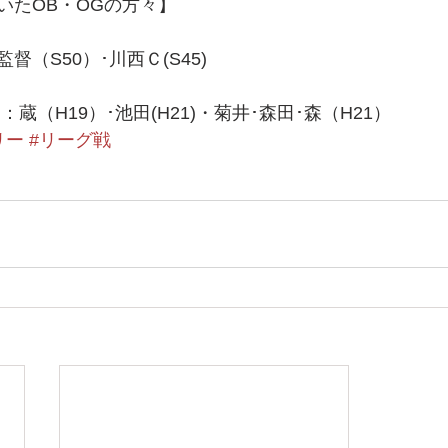
いたOB・OGの方々】
（S50）･川西Ｃ(S45)
蔵（H19）･池田(H21)・菊井･森田･森（H21）   
リー
#リーグ戦