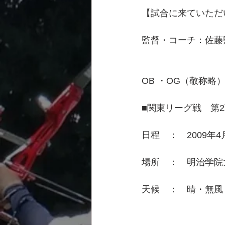
【試合に来ていただ
監督・コーチ：佐藤監督
OB ・OG（敬称略）
■関東リーグ戦　第
日程　：　2009年
場所　：　明治学院
天候　：　晴・無風