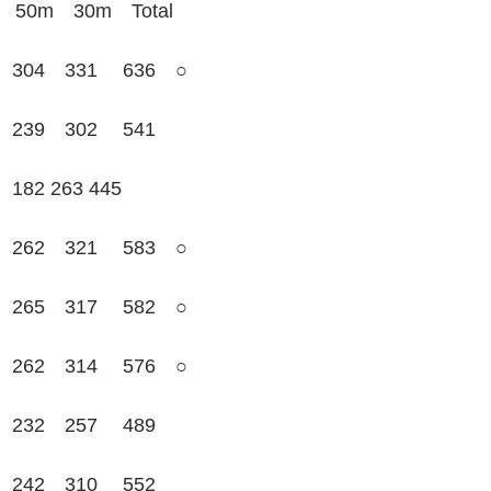
0m　30m　Total
04　331　 636　○
39　302　 541
2 263 445
62　321　 583　○
65　317　 582　○
62　314　 576　○
32　257　 489　
42　310　 552