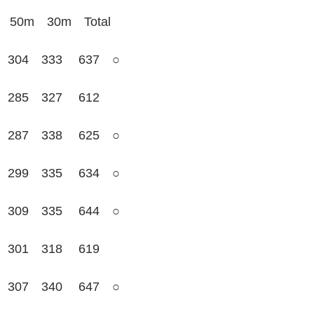
0m　30m　Total
04　333　 637　○
85　327　 612
87　338　 625　○
99　335　 634　○
09　335　 644　○
01　318　 619
07　340　 647　○