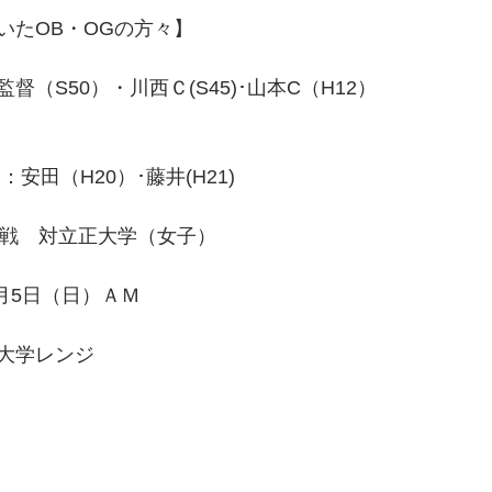
いたOB・OGの方々】
（S50）・川西Ｃ(S45)･山本C（H12）
：安田（H20）･藤井(H21)
2戦　対立正大学（女子）
4月5日（日）ＡＭ
大学レンジ