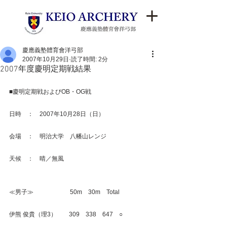
慶應義塾體育會洋弓部
2007年10月29日
読了時間: 2分
2007年度慶明定期戦結果
■慶明定期戦およびOB・OG戦
日時　：　2007年10月28日（日）
会場　：　明治大学　八幡山レンジ
天候　：　晴／無風
≪男子≫　　　　　　50m　30m　Total
伊熊 俊貴（理3）　　309　338　647　○