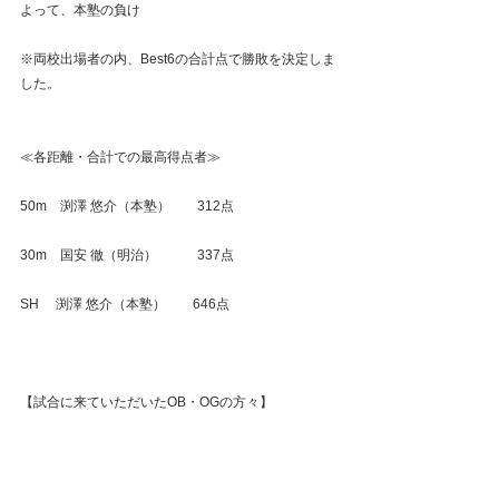
よって、本塾の負け
※両校出場者の内、Best6の合計点で勝敗を決定しま
した。
≪各距離・合計での最高得点者≫
50m　渕澤 悠介（本塾）　　312点
30m　国安 徹（明治）　　　337点
SH　 渕澤 悠介（本塾）　　646点
【試合に来ていただいたOB・OGの方々】
監督・コーチ：佐藤監督（S50）・川西C（S45）・
押野C（S59）・山本C（H12）・渕澤C（H16）