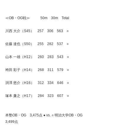
≪OB・OG戦≫　　　50m　30m　Total
川西 大介（S45）　257　306　563　○
佐藤 達也（S50）　255　282　537　○
山本 一雄（H12）　260　283　543　○
袴田 彩子（H14）　268　311　579　○
渕澤 悠介（H16）　312　334　646　○
塚本 廉之（H17）　284　323　607　○
本塾OB・OG　3,475点 ● vs. ○ 明治大学OB・OG　
3,499点