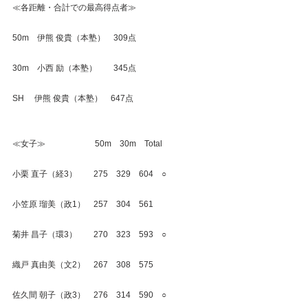
≪各距離・合計での最高得点者≫
50m　伊熊 俊貴（本塾）　309点
30m　小西 励（本塾）　　345点
SH　 伊熊 俊貴（本塾）　647点
≪女子≫　　　　　　50m　30m　Total
小栗 直子（経3）　　275　329　604　○
小笠原 瑠美（政1）　257　304　561
菊井 昌子（環3）　　270　323　593　○
織戸 真由美（文2）　267　308　575
佐久間 朝子（政3）　276　314　590　○