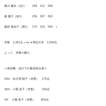
裏川 優衣（法2）　　269　311　580
森 優子（政3）　　　256　307　563
森田 真由子（環3）　270　324　594　○
本塾　2,381点 ○ vs. ● 明治大学　2,049点
よって、本塾の勝ち
≪各距離・合計での最高得点者≫
50m　佐久間 朝子（本塾）　276点
30m　小栗 直子（本塾）　　329点
SH　 小栗 直子（本塾）　　604点