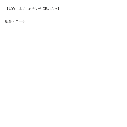
【試合に来ていただいたOBの方々】
監督・コーチ：
佐藤監督・高橋HC・川西Ｃ・山本Ｃ・袴田Ｃ
OB・OG（敬称略）：牧田（H1)･蔵･亀尾(H19)
#関東学生アーチェリー
#リーグ戦
試合結果(~2010年)
関東リーグ戦
すべて表示
最新記事