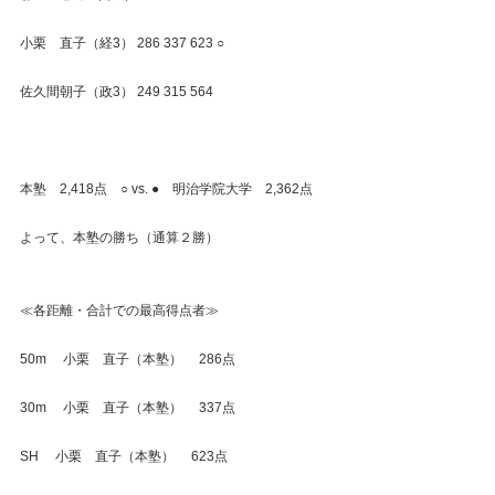
小栗　直子（経3） 286 337 623 ○
佐久間朝子（政3） 249 315 564
本塾　2,418点　○ vs. ●　明治学院大学　2,362点
よって、本塾の勝ち（通算２勝）
≪各距離・合計での最高得点者≫
50m　 小栗　直子（本塾）　 286点
30m　 小栗　直子（本塾）　 337点
SH　 小栗　直子（本塾）　 623点