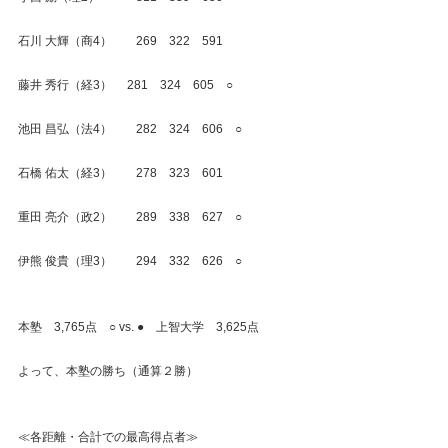
石川 大輝（商4）　　269　322　591
藤井 秀行（経3） 　281　324　605　○
池田 昌弘（法4）　　282　324　606　○
石橋 佑太（経3）　　278　323　601
重田 亮介（政2）　　289　338　627　○
伊熊 俊貴（理3）　　294　332　626　○
本塾　3,765点　○ vs. ●　上智大学　3,625点
よって、本塾の勝ち（通算２勝）
≪各距離・合計での最高得点者≫