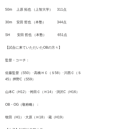
50m　 上原 拓也 （上智大学）　 311点
30m　 安田 哲也 （本塾）　 　　344点
SH　　安田 哲也 （本塾）　　　 651点
【試合に来ていただいたOBの方々】
監督・コーチ：
佐藤監督（S50）･高橋ＨＣ（Ｓ58）･川西Ｃ（Ｓ
45）押野C（S59）
山本C（H12）･袴田Ｃ（Ｈ14）･渕沢C（H16）
OB・OG（敬称略）：
牧田（H1）･大原（Ｈ18）･蔵（H19）   