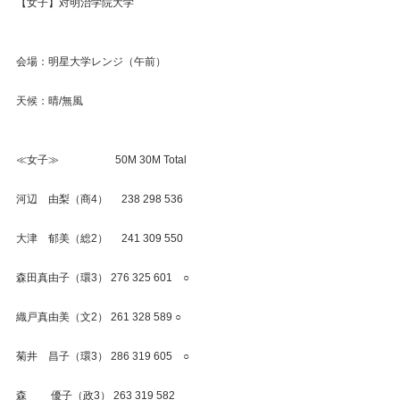
【女子】対明治学院大学
会場：明星大学レンジ（午前）
天候：晴/無風
≪女子≫　　　　　 50M 30M Total
河辺　由梨（商4）　 238 298 536
大津　郁美（総2）　 241 309 550
森田真由子（環3） 276 325 601　○
織戸真由美（文2） 261 328 589 ○
菊井　昌子（環3） 286 319 605　○
森　　 優子（政3） 263 319 582