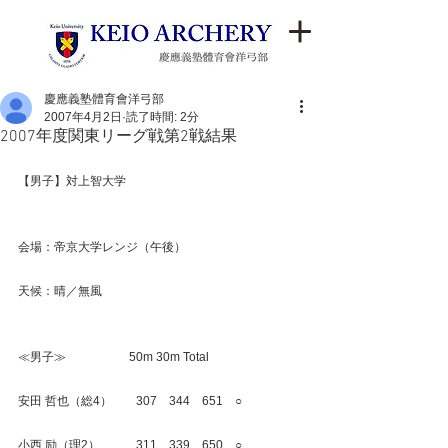
慶應義塾體育會洋弓部
2007年4月2日
読了時間: 2分
2007年度関東リーグ戦第2戦結果
【男子】対上智大学
会場：帝京大学レンジ（午後）
天候：晴／無風
≪男子≫　　　　　 50m 30m Total
安田 哲也（総4）　　307　344　651　○
小西 励（理2）　　　311　339　650　○