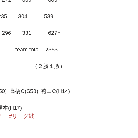
35　　304　　　539
296　　331　　　627○
team total　2363
　　　　　　（２勝１敗）
･高橋C(S58)･袴田C(H14)
H17)   
リー
#リーグ戦