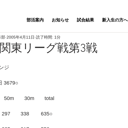
部活案内
お知らせ
試合結果
新入生の方へ
弓部
2005年4月11日
読了時間: 1分
年度関東リーグ戦第3戦
ンジ
 3679○
0m　　30m　　total
97　　338　　 635○