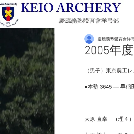
慶應義塾體育會洋
2005
（男子）東京農工レ
●本塾 3645 ― 早稲田
　　　　　　　　　　5
大原 直幸　（理４） 2