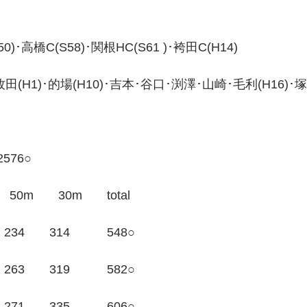
･高橋C(S58)･関根HC(S61 )･袴田C(H14)
H1)･的場(H10)･吉本･谷口･渕澤･山崎･毛利(H16)･塚本･(
2576○
0m　　30m　　total
234　　314　　　548○
263　　319　　　582○
271　　335　　　606○