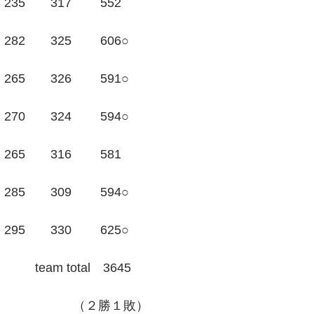
35　　317　　 552
82　　325　　 606○
65　　326　　 591○
70　　324　　 594○
65　　316　　 581
85　　309　　 594○
95　　330　　 625○
team total　3645
　　　　　　（２勝１敗）