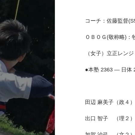
コーチ：佐藤監督(S50)
ＯＢＯＧ(敬称略)：牧田(
（女子）立正レンジ
●本塾 2363 ― 日体 
　　　　　　　　　　5
田辺 麻美子（政４） 
出口 智子　（理２） 
加賀 沙弓　（文２） 