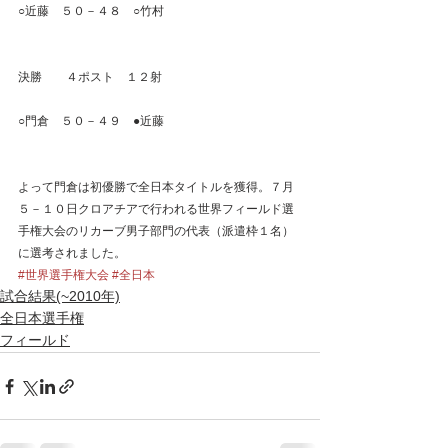
○近藤　５０－４８　○竹村
決勝　　４ポスト　１２射
○門倉　５０－４９　●近藤
よって門倉は初優勝で全日本タイトルを獲得。７月
５－１０日クロアチアで行われる世界フィールド選
手権大会のリカーブ男子部門の代表（派遣枠１名）
に選考されました。
#世界選手権大会
#全日本
試合結果(~2010年)
全日本選手権
フィールド