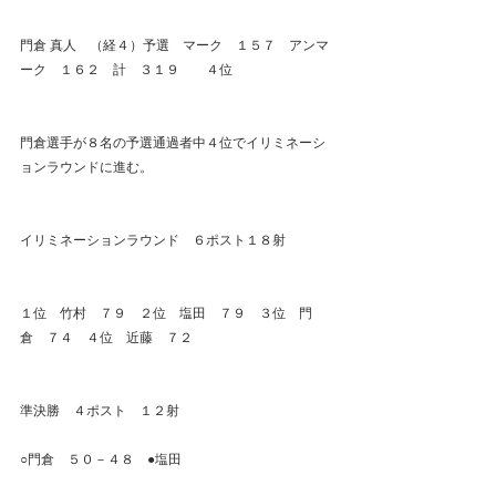
門倉 真人　（経４）予選　マーク　１５７　アンマ
ーク　１６２　計　３１９　　４位
門倉選手が８名の予選通過者中４位でイリミネーシ
ョンラウンドに進む。
イリミネーションラウンド　６ポスト１８射　
１位　竹村　７９　２位　塩田　７９　３位　門
倉　７４　４位　近藤　７２
準決勝　４ポスト　１２射
○門倉　５０－４８　●塩田