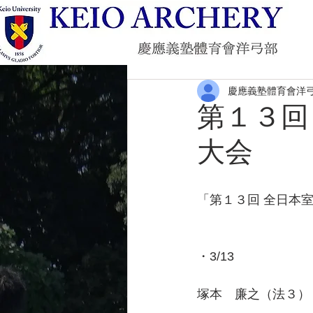
慶應義塾體育會洋
第１３回
大会
「第１３回 全日本室内
・3/13
塚本　廉之（法３） 5