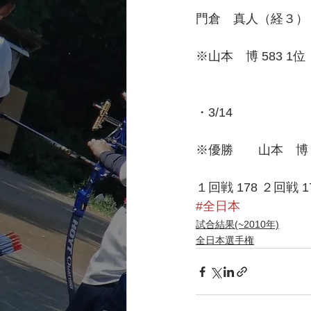
門倉　真人（経３） 5
※山本　博 583 1位
・3/14
※優勝　　山本　博
１回戦 178 ２回戦 1
#全日本
試合結果(~2010年)
全日本選手権