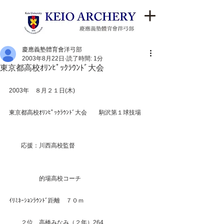
慶應義塾體育會洋弓部
2003年8月22日
読了時間: 1分
東京都高校ｵﾘﾝﾋﾟｯｸﾗｳﾝﾄﾞ大会
2003年　８月２１日(木)　
東京都高校ｵﾘﾝﾋﾟｯｸﾗｳﾝﾄﾞ大会　　駒沢第１球技場
　　応援：川西高校監督
　　　　　的場高校コーチ
ｲﾘﾐﾈｰｼｮﾝﾗｳﾝﾄﾞ距離　７０ｍ
　　２位　高橋みなみ（２年）264