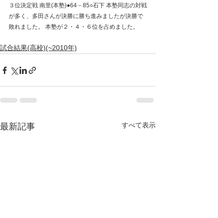
３位決定戦 南里(本塾)●64－85○石下 本塾同志の対戦
が多く、多田さんが決勝に勝ち進みましたが決勝で
敗れました。 本塾が２・４・６位を占めました。
試合結果(高校)(~2010年)
すべて表示
最新記事