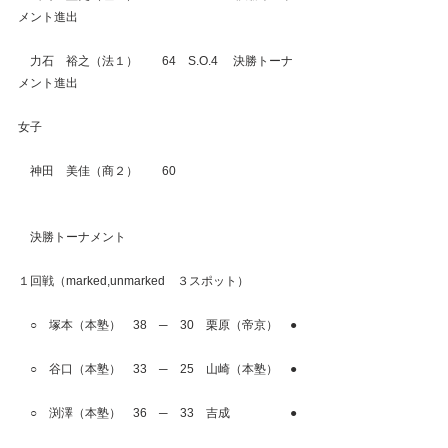
メント進出
　力石　裕之（法１）　　64　S.O.4 　決勝トーナ
メント進出
女子
　神田　美佳（商２）　　60
　決勝トーナメント
１回戦（marked,unmarked　３スポット）
　○　塚本（本塾）　38　─　30　栗原（帝京）　●
　○　谷口（本塾）　33　─　25　山崎（本塾）　●
　○　渕澤（本塾）　36　─　33　吉成　　　　　●