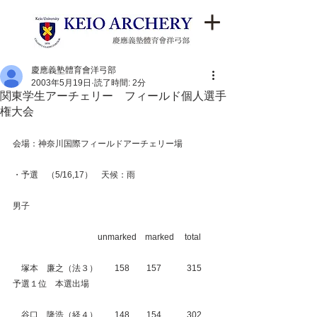
慶應義塾體育會洋弓部
2003年5月19日
読了時間: 2分
関東学生アーチェリー フィールド個人選手
権大会
会場：神奈川国際フィールドアーチェリー場
・予選　（5/16,17）　天候：雨
男子
　　　　　　　　　　unmarked　marked　 total
　塚本　廉之（法３）　　158　　157　　　315　
予選１位　本選出場
　谷口　隆浩（経４）　　148　　154　　　302　