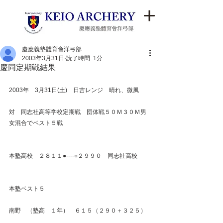
慶應義塾體育會洋弓部
2003年3月31日
読了時間: 1分
慶同定期戦結果
2003年　3月31日(土)　日吉レンジ　晴れ、微風
対　同志社高等学校定期戦　団体戦５０Ｍ３０Ｍ男
女混合でベスト５戦
本塾高校　２８１１●----○２９９０　同志社高校
本塾ベスト５
南野　（塾高　１年）　６１５（２９０＋３２５）