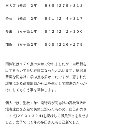
三大寺（塾高　２年）　５８８（２７５＋３１３）
斉藤　（塾高　２年）　５６１（２４４＋３１７）
多田　（女子高１年）　５４２（２４２＋３００）
加賀　（女子高２年）　５０５（２２６＋２７９）
団体戦は１７９点の大差で敗れましたが、自己新を
出す者もいて良い経験になったと思います。練習量
豊富な同志社に学ぶ点も多かったですが、恵まれた
環境にある高校部員が利点を生かして躍進のきっか
けにしてもらう事を期待します。
個人では、塾校１年生南野君が同志社の高校選抜出
場者達に２点差で矢頭は譲ったものの、自己新の６
１４点(２９０＋３２４)を記録して勝負強さを見せま
した。女子では１年の多田さんも自己新でした