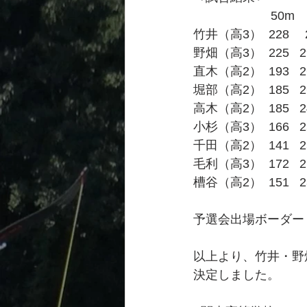
　　　　　　 50m　
竹井（高3）  228　 29
野畑（高3）  225   292
直木（高2）  193   265
堀部（高2）  185   268
高木（高2）  185   246
小杉（高3）  166   258
千田（高2）  141   254
毛利（高3）  172   21
槽谷（高2）  151   236
予選会出場ボーダー：
以上より、竹井・野
決定しました。