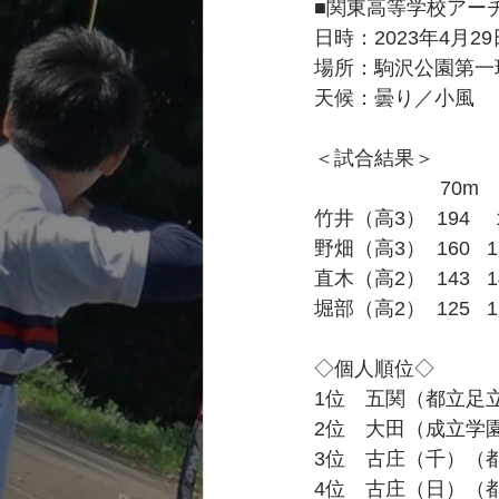
■関東高等学校アー
日時：2023年4月2
場所：駒沢公園第一
天候：曇り／小風
＜試合結果＞
　　　　　　 70m　
竹井（高3）  194　 1
野畑（高3）  160   176
直木（高2）  143   149
堀部（高2）  125   115
◇個人順位◇
1位　五関（都立足立
2位　大田（成立学園
3位　古庄（千）（都
4位　古庄（日）（都