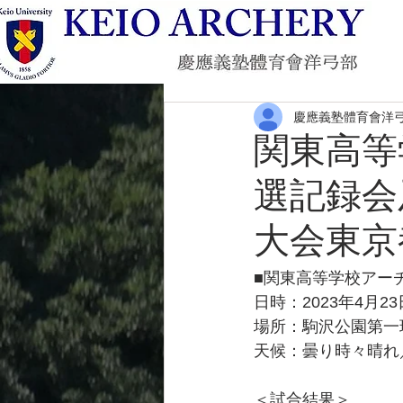
慶應義塾體育會洋
関東高等
選記録会
大会東京
■関東高等学校アー
日時：2023年4月2
場所：駒沢公園第一
天候：曇り時々晴れ
＜試合結果＞