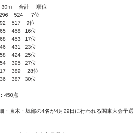
 30m　 合計 　順位
6    524 　 7位
    517    9位
    458   16位
    453   17位
    431   23位
    424   25位
    395   27位
7    389 　28位
    387   30位
450点
畑・直木・堀部の4名が4月29日に行われる関東大会予