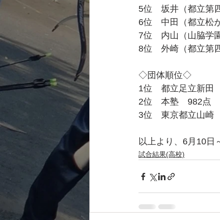
5位　坂井（都立第四
6位　中田（都立松が
7位　内山（山脇学園
8位　外崎（都立第四
◇団体順位◇
1位　都立足立新田　1
2位　本塾　982点
3位　東京都立山崎　
以上より、6月10
試合結果(高校)