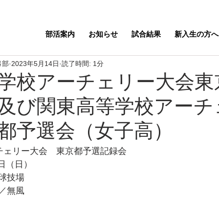
部活案内
お知らせ
試合結果
新入生の方へ
弓部
2023年5月14日
読了時間: 1分
学校アーチェリー大会東
及び関東高等学校アーチ
都予選会（女子高）
チェリー大会　東京都予選記録会
3日（日）
球技場
／無風