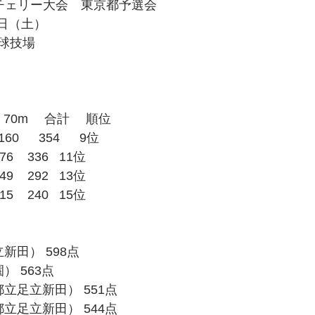
チェリー大会　東京都予選会
9日（土）
球技場
 70m　 合計 　順位
60　  354　  9位
    336   11位
    292   13位
    240   15位
新田） 598点
） 563点
立足立新田） 551点
立足立新田） 544点