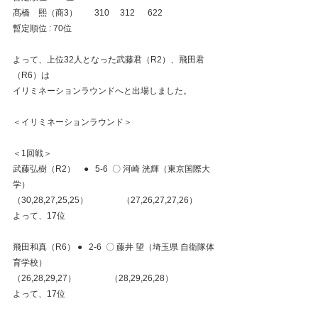
髙橋　熙（商3）　　310     312      622
暫定順位 : 70位
よって、上位32人となった武藤君（R2）、飛田君
（R6）は
イリミネーションラウンドへと出場しました。
＜イリミネーションラウンド＞
＜1回戦＞
武藤弘樹（R2）　●   5-6  〇 河崎 洸輝（東京国際大
学）
（30,28,27,25,25）                （27,26,27,27,26）
よって、17位
飛田和真（R6） ●   2-6  〇 藤井 望（埼玉県 自衛隊体
育学校）
（26,28,29,27）                （28,29,26,28）
よって、17位