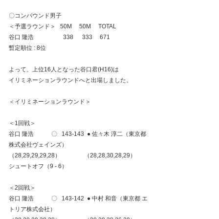
〇コンパウンド男子
＜予選ラウンド＞   50M     50M     TOTAL
谷口 隆浩　　　　　338      333     671
暫定順位 : 8位
よって、上位16人となった谷口君(H16)は
イリミネーションラウンドへと出場しました。
＜イリミネーションラウンド＞
＜1回戦＞
谷口 隆浩　　　〇   143-143  ● 佐々木 淳二（東京都 
株式会社ヴェインズ）
（28,29,29,29,28）                （28,28,30,28,29）
シュートオフ（9 - 6）
＜2回戦＞
谷口 隆浩　　　〇   143-142  ● 中村 和音（東京都 エ
トリア株式会社）