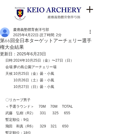
慶應義塾體育會洋弓部
2025年4月22日
読了時間: 2分
第66回全日本ターゲットアーチェリー選手
権大会結果
更新日：
2025年6月23日
日時:2024年10月25日（金）〜27日（日）
会場:夢の島公園アーチェリー場
天候:10月25日（金）曇・小風
　     10月26日（土）曇・小風
　　 10月27日（日）曇・小風
〇リカーブ男子
＜予選ラウンド＞     70M     70M     TOTAL
武藤　弘樹（R2）     331 　  325      655
暫定順位：9位
飛田　和真（R6）     329     321      650
暫定順位：18位