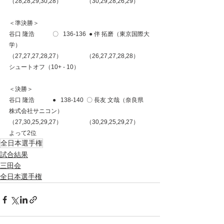
（28,28,29,30,28）                （30,29,28,26,29）
＜準決勝＞
谷口 隆浩　　　〇   136-136  ● 伴 拓磨（東京国際大
学）
（27,27,27,28,27）                （26,27,27,28,28）
シュートオフ（10+ - 10）
＜決勝＞
谷口 隆浩　　　●   138-140  〇 長友 文哉（奈良県　
株式会社サニコン）
（27,30,25,29,27）                （30,29,25,29,27）
よって2位
全日本選手権
試合結果
三田会
全日本選手権