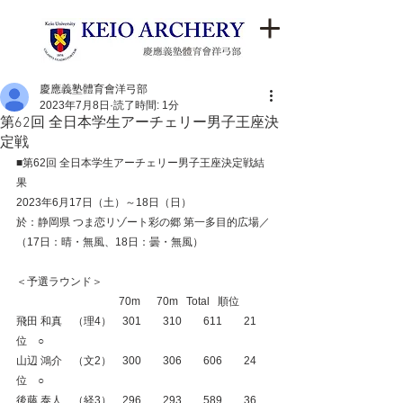
慶應義塾體育會洋弓部
2023年7月8日
読了時間: 1分
第62回 全日本学生アーチェリー男子王座決
定戦
■第62回 全日本学生アーチェリー男子王座決定戦結
果
2023年6月17日（土）～18日（日）
於：静岡県 つま恋リゾート彩の郷 第一多目的広場／
（17日：晴・無風、18日：曇・無風）
＜予選ラウンド＞
　　　　　　  　　　70m　  70m   Total   順位
飛田 和真　（理4）　301　　310　　611　　21
位　○
山辺 鴻介　（文2）　300　　306　　606　　24
位　○
後藤 泰人　（経3）　296　　293　　589　　36