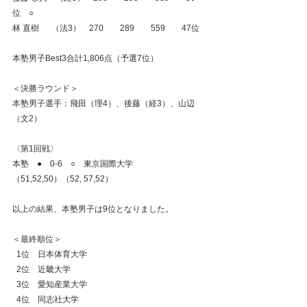
位　○
林 直樹　  （法3）　270　　289　　559　　47位
本塾男子Best3合計1,806点（予選7位）
＜決勝ラウンド＞
本塾男子選手：飛田（理4）、後藤（経3）、山辺
（文2）
〈第1回戦〉
本塾　●　0-6　○　東京国際大学
（51,52,50）（52, 57,52）
以上の結果、本塾男子は9位となりました。
＜最終順位＞
  1位　日本体育大学
  2位　近畿大学
  3位　愛知産業大学
  4位　同志社大学