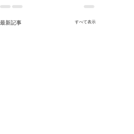
すべて表示
最新記事
2025年度 関東学生アーチ
練習試合(男子
ェリー男女リーグ戦結果
戦、女子法政大